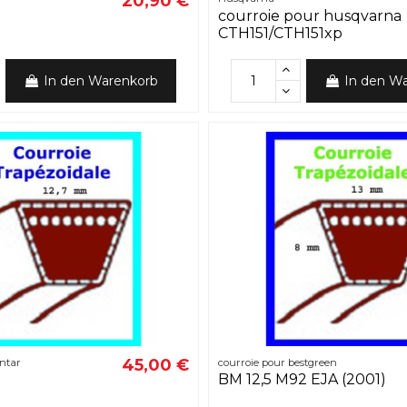
20,90 €
courroie pour husqvarna
CTH151/CTH151xp
In den Warenkorb
In den W
45,00 €
entar
courroie pour bestgreen
BM 12,5 M92 EJA (2001)