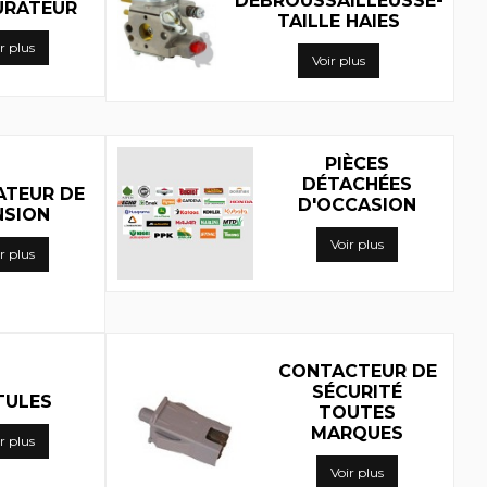
DÉBROUSSAILLEUSSE-
URATEUR
TAILLE HAIES
r plus
Voir plus
PIÈCES
DÉTACHÉES
ATEUR DE
D'OCCASION
NSION
Voir plus
r plus
CONTACTEUR DE
SÉCURITÉ
TULES
TOUTES
MARQUES
r plus
Voir plus