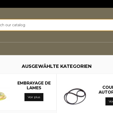
 Pièces détachées tronç
AUSGEWÄHLTE KATEGORIEN
EMBRAYAGE DE
COU
LAMES
AUTO
Voir plus
Voi