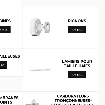
BINES
PIGNONS
r plus
Voir plus
ILLEUSES
LAMIERS POUR
plus
TAILLE HAIES
Voir plus
CARBURATEURS
EMBRANES
TRONÇONNEUSES-
JOINTS