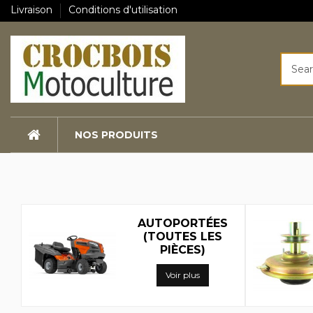
Livraison
Conditions d'utilisation
NOS PRODUITS
Crocbois Motoculture —
AUTOPORTÉES
(TOUTES LES
PIÈCES)
Voir plus