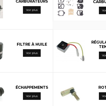
CARBURATEURS
CARB
Voir plus
Voi
RÉGUL
FILTRE À HUILE
TE
Voir plus
Voi
ÉCHAPPEMENTS
RO
Voir plus
Voi