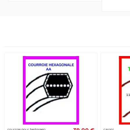
courroie pour bestgreen
caroni