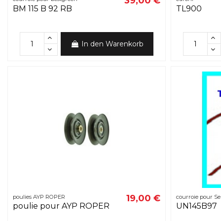
39,00 €
BM 115 B 92 RB
TL900
In den Warenkorb
19,00 €
poulies AYP ROPER
courroie pour S
poulie pour AYP ROPER
UN145B97