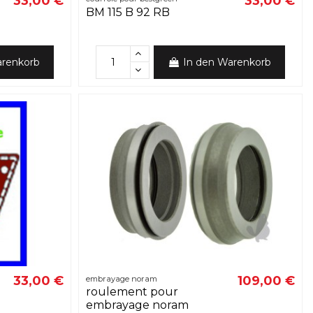
33,00 €
33,00 €
BM 115 B 92 RB
arenkorb
In den Warenkorb
33,00 €
109,00 €
embrayage noram
roulement pour
embrayage noram