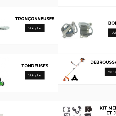
TRONÇONNEUSES
BO
Voir plus
Voi
DEBROUSSA
TONDEUSES
Voir 
Voir plus
KIT M
ET 