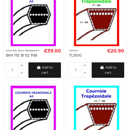
€39.00
€20.90
courroie pour bestgreen
caroni
BM 115 B 92 RB
TL900
Add to
Add to
cart
cart