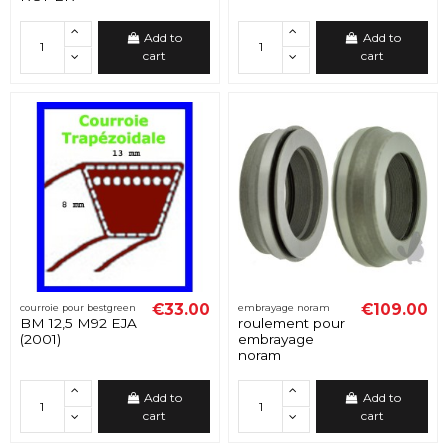
Add to
Add to
cart
cart
€33.00
€109.00
courroie pour bestgreen
embrayage noram
BM 12,5 M92 EJA
roulement pour
(2001)
embrayage
noram
Add to
Add to
cart
cart