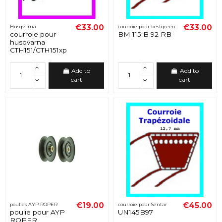
€33.00
€33.00
Husqvarna
courroie pour bestgreen
courroie pour
BM 115 B 92 RB
husqvarna
CTH151/CTH151xp
Add to
Add to
cart
cart
€19.00
€45.00
poulies AYP ROPER
courroie pour Sentar
poulie pour AYP
UN145B97
ROPER