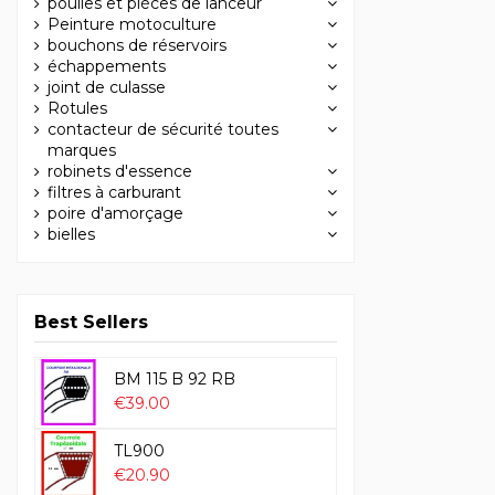
poulies et pièces de lanceur
Peinture motoculture
bouchons de réservoirs
échappements
joint de culasse
Rotules
contacteur de sécurité toutes
marques
robinets d'essence
filtres à carburant
poire d'amorçage
bielles
Best Sellers
BM 115 B 92 RB
€39.00
TL900
€20.90