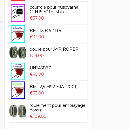
courroie pour husqvarna
CTH151/CTH151xp
€37.00
BM 115 B 92 RB
€33.00
poulie pour AYP ROPER
€19.00
UN145B97
€45.00
BM 12,5 M92 EJA (2001)
€33.00
roulement pour embrayage
noram
€109.00