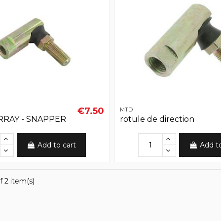
€7.50
MTD
RRAY - SNAPPER
rotule de direction
Add to cart
Add t
f 2 item(s)