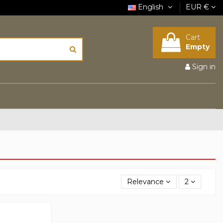
English
EUR €
Cart
Empty
Sign in
Relevance
2