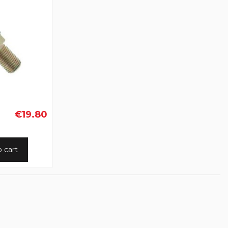
€19.80
o cart