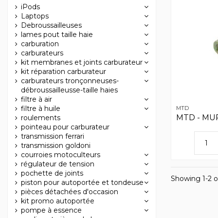
iPods
Laptops
Debroussailleuses
lames pout taille haie
carburation
carburateurs
kit membranes et joints carburateur
kit réparation carburateur
carburateurs tronçonneuses-
débroussailleusse-taille haies
filtre à air
filtre à huile
MTD
MTD - MU
roulements
pointeau pour carburateur
transmission ferrari
transmission goldoni
courroies motoculteurs
régulateur de tension
pochette de joints
Showing 1-2 o
piston pour autoportée et tondeuse
pièces détachées d'occasion
kit promo autoportée
pompe à essence