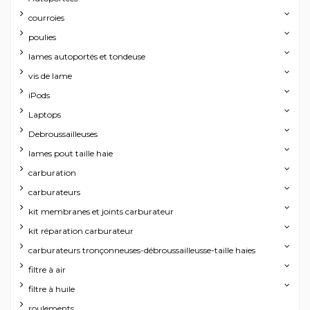
courroies
poulies
lames autoportés et tondeuse
vis de lame
iPods
Laptops
Debroussailleuses
lames pout taille haie
carburation
carburateurs
kit membranes et joints carburateur
kit réparation carburateur
carburateurs tronçonneuses-débroussailleusse-taille haies
filtre à air
filtre à huile
roulements