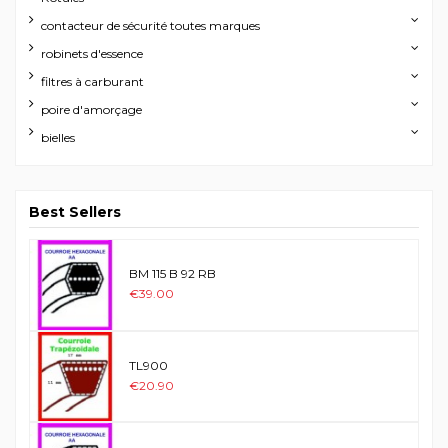
contacteur de sécurité toutes marques
robinets d'essence
filtres à carburant
poire d'amorçage
bielles
Best Sellers
BM 115 B 92 RB
€39.00
TL900
€20.90