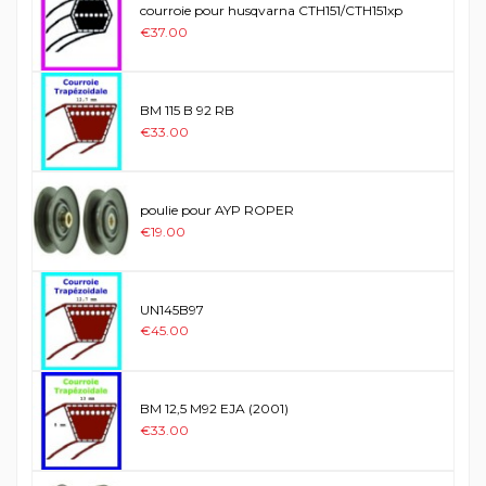
courroie pour husqvarna CTH151/CTH151xp
€37.00
BM 115 B 92 RB
€33.00
poulie pour AYP ROPER
€19.00
UN145B97
€45.00
BM 12,5 M92 EJA (2001)
€33.00