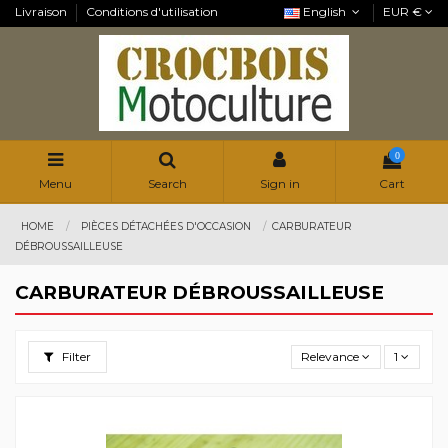
Livraison
Conditions d'utilisation
English
EUR €
0
Menu
Search
Sign in
Cart
HOME
PIÈCES DÉTACHÉES D'OCCASION
CARBURATEUR
DÉBROUSSAILLEUSE
CARBURATEUR DÉBROUSSAILLEUSE
Filter
Relevance
1