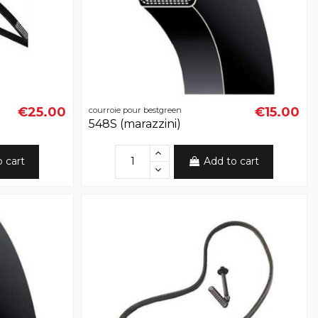
€25.00
€15.00
courroie pour bestgreen
548S (marazzini)
o cart
Add to cart