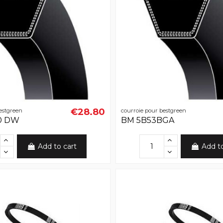
€28.80
estgreen
courroie pour bestgreen
60 DW
BM 5B53BGA
Add to cart
Add t