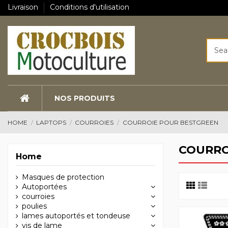
Livraison
Conditions d'utilisation
NOS PRODUITS
HOME
LAPTOPS
COURROIES
COURROIE POUR BESTGREEN
COURRO
Home
Masques de protection
Autoportées
courroies
poulies
lames autoportés et tondeuse
vis de lame