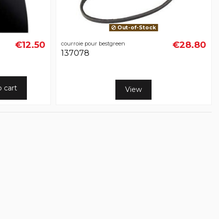
Out-of-Stock
€12.50
€28.80
courroie pour bestgreen
137078
o cart
View