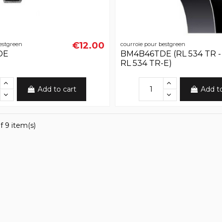
€12.00
estgreen
courroie pour bestgreen
DE
BM4B46TDE (RL 534 TR -
RL 534 TR-E)
Add to cart
Add t
f 9 item(s)