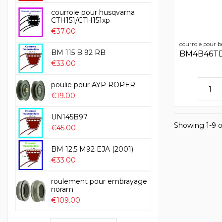
courroie pour husqvarna
CTH151/CTH151xp
€37.00
courroie pour b
BM 115 B 92 RB
BM4B46T
€33.00
poulie pour AYP ROPER
€19.00
UN145B97
Showing 1-9 o
€45.00
BM 12,5 M92 EJA (2001)
€33.00
roulement pour embrayage
noram
€109.00