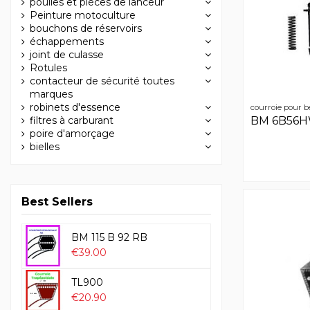
poulies et pièces de lanceur
Peinture motoculture
bouchons de réservoirs
échappements
joint de culasse
Rotules
contacteur de sécurité toutes
marques
robinets d'essence
courroie pour b
filtres à carburant
BM 6B56
poire d'amorçage
bielles
Best Sellers
BM 115 B 92 RB
€39.00
TL900
€20.90