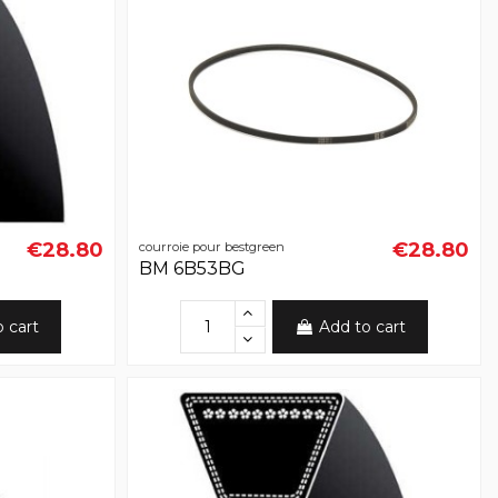
€28.80
€28.80
courroie pour bestgreen
BM 6B53BG
o cart
Add to cart