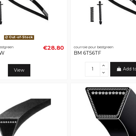
Out-of-Stock
€28.80
estgreen
courroie pour bestgreen
HW
BM 6T56TF
Add t
View