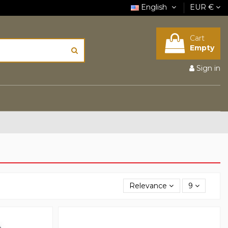
English
EUR €
Cart
Empty
Sign in
Relevance
9