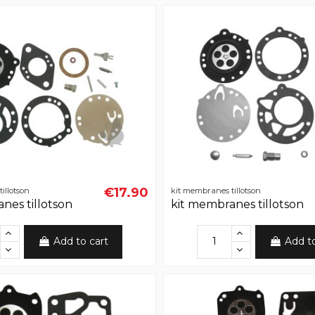
€17.90
illotson
kit membranes tillotson
nes tillotson
kit membranes tillotson
Add to cart
Add t