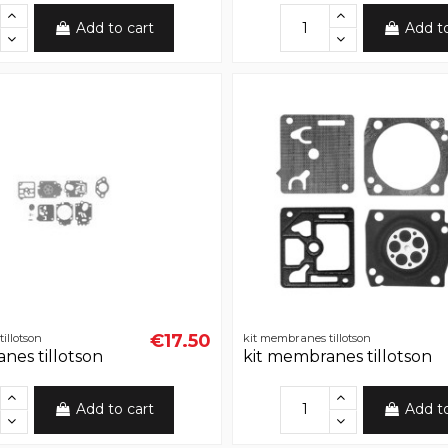
Add to cart
Add t
€17.50
illotson
kit membranes tillotson
nes tillotson
kit membranes tillotson
Add to cart
Add t