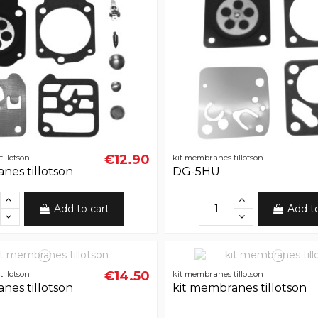
€12.90
illotson
kit membranes tillotson
nes tillotson
DG-5HU
Add to cart
Add t
€14.50
illotson
kit membranes tillotson
nes tillotson
kit membranes tillotson