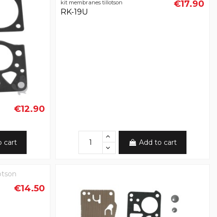
€17.90
kit membranes tillotson
RK-19U
€12.90
o cart
Add to cart
€14.50