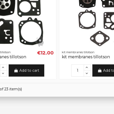
€12.00
illotson
kit membranes tillotson
nes tillotson
kit membranes tillotson
Add to cart
Add t
of 23 item(s)