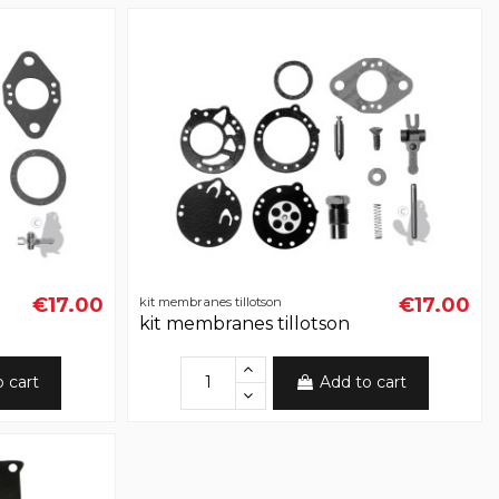
€17.00
€17.00
kit membranes tillotson
kit membranes tillotson
o cart
Add to cart