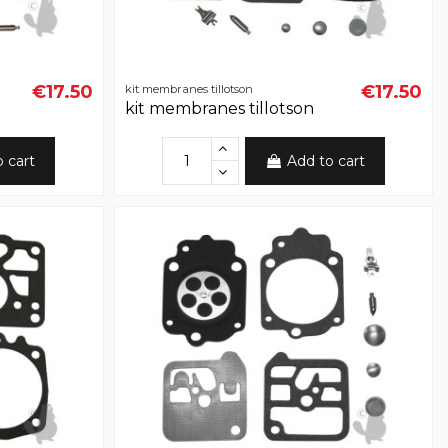
€17.50
€17.50
kit membranes tillotson
kit membranes tillotson
o cart
Add to cart