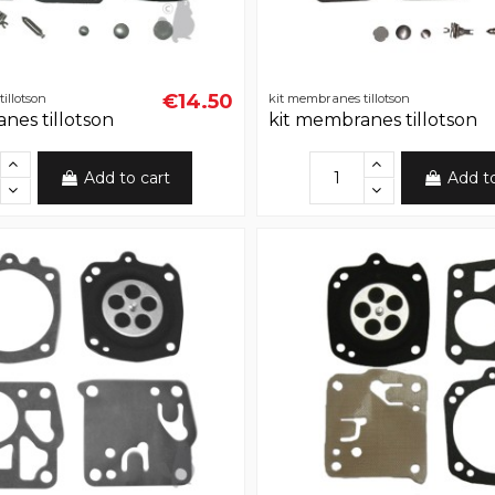
€14.50
illotson
kit membranes tillotson
nes tillotson
kit membranes tillotson
Add to cart
Add t