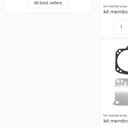
All best sellers
kit membranes t
kit membra
kit membranes t
kit membra