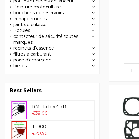
poulies et pièces de lanceur
Peinture motoculture
bouchons de réservoirs
échappements
joint de culasse
Rotules
contacteur de sécurité toutes
marques
robinets d'essence
filtres à carburant
poire d'amorçage
bielles
Best Sellers
BM 115 B 92 RB
€39.00
TL900
€20.90