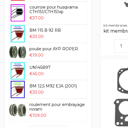
courroie pour husqvarna
CTH151/CTH151xp
€37.00
kit membranes t
BM 115 B 92 RB
kit membra
€33.00
poulie pour AYP ROPER
€19.00
UN145B97
€45.00
BM 12,5 M92 EJA (2001)
€33.00
roulement pour embrayage
noram
€109.00