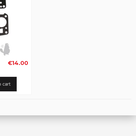
€14.00
o cart