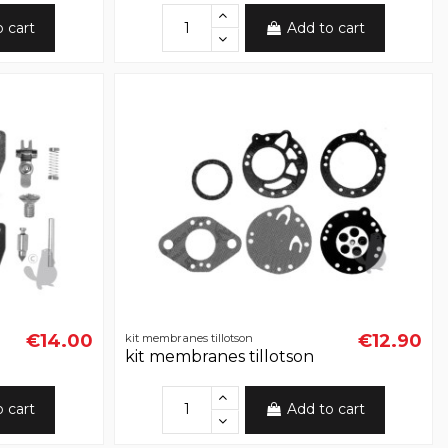
o cart
Add to cart
€14.00
€12.90
kit membranes tillotson
kit membranes tillotson
o cart
Add to cart