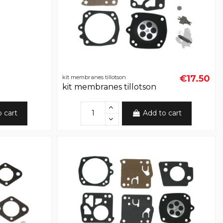
€17.50
kit membranes tillotson
kit membranes tillotson
o cart
Add to cart