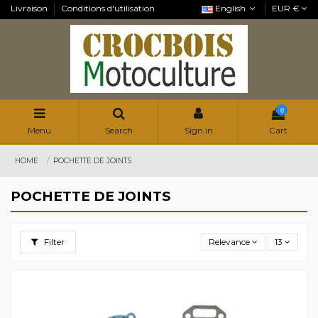
Livraison
Conditions d'utilisation
English
EUR €
0
Menu
Search
Sign in
Cart
HOME
POCHETTE DE JOINTS
POCHETTE DE JOINTS
Filter
Relevance
13