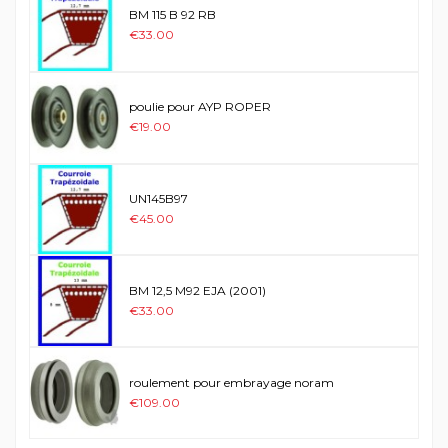
BM 115 B 92 RB
€33.00
poulie pour AYP ROPER
€19.00
UN145B97
€45.00
BM 12,5 M92 EJA (2001)
€33.00
roulement pour embrayage noram
€109.00