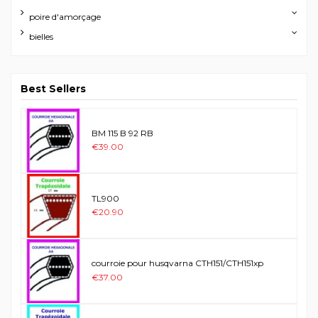
poire d'amorçage
bielles
Best Sellers
BM 115 B 92 RB
€39.00
TL900
€20.90
courroie pour husqvarna CTH151/CTH151xp
€37.00