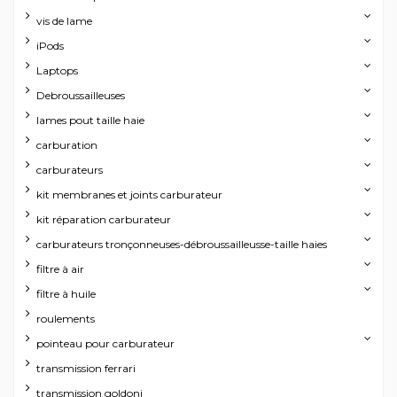
vis de lame
iPods
Laptops
Debroussailleuses
lames pout taille haie
carburation
carburateurs
kit membranes et joints carburateur
kit réparation carburateur
carburateurs tronçonneuses-débroussailleusse-taille haies
filtre à air
filtre à huile
roulements
pointeau pour carburateur
transmission ferrari
transmission goldoni