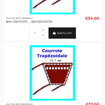
€34.00
courroie pour bestgreen
BM 135H107C - BM135H107E
Add to cart
€33.00
courroie pour bestgreen