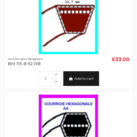
€33.00
courroie pour bestgreen
BM 115 B 92 RB
Add to cart