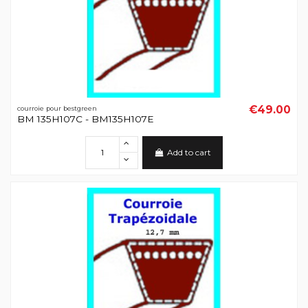
€49.00
courroie pour bestgreen
BM 135H107C - BM135H107E
Add to cart