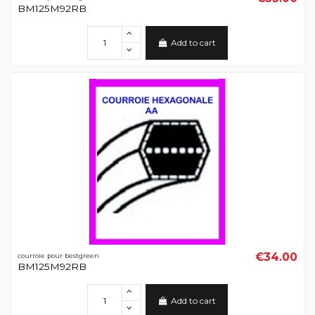
BM125M92RB
Add to cart
€34.00
courroie pour bestgreen
BM125M92RB
Add to cart