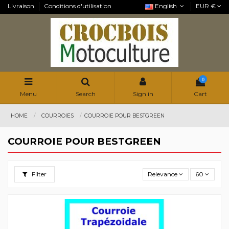
Livraison
Conditions d'utilisation
English
EUR €
0
Menu
Search
Sign in
Cart
HOME
COURROIES
COURROIE POUR BESTGREEN
COURROIE POUR BESTGREEN
Filter
Relevance
60