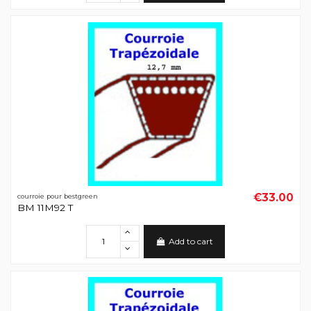
€33.00
courroie pour bestgreen
BM 11M92 T
Add to cart