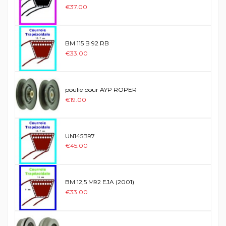
€37.00
BM 115 B 92 RB
€33.00
poulie pour AYP ROPER
€19.00
UN145B97
€45.00
BM 12,5 M92 EJA (2001)
€33.00