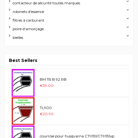
contacteur de sécurité toutes marques
robinets d'essence
filtres à carburant
poire d'amorçage
bielles
Best Sellers
BM 115 B 92 RB
€39.00
TL900
€20.90
courroie pour husqvarna CTH151/CTH151xp