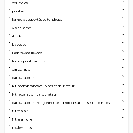
courroies
poulies
lames autoportés et tondeuse
vis de lame
iPods
Laptops
Debroussailleuses
lames pout taille haie
carburation
carburateurs
kit membranes et joints carburateur
kit réparation carburateur
carburateurs tronçonneuses-débroussailleusse-taille haies
filtre à air
filtre à huile
roulements