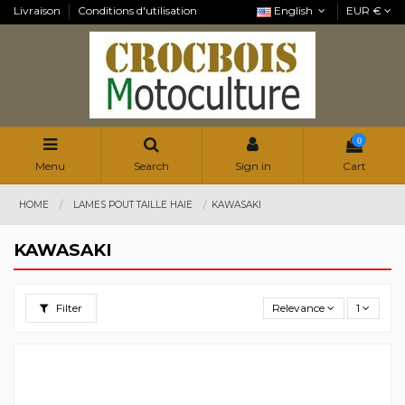
Livraison
Conditions d'utilisation
English
EUR €
0
Menu
Search
Sign in
Cart
HOME
LAMES POUT TAILLE HAIE
KAWASAKI
KAWASAKI
Filter
Relevance
1