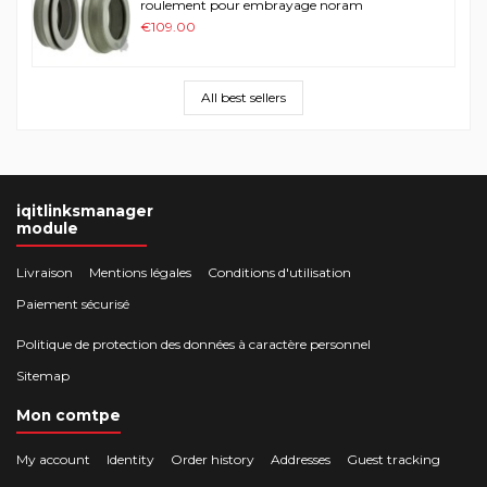
roulement pour embrayage noram
€109.00
All best sellers
iqitlinksmanager
module
Livraison
Mentions légales
Conditions d'utilisation
Paiement sécurisé
Politique de protection des données à caractère personnel
Sitemap
Mon comtpe
My account
Identity
Order history
Addresses
Guest tracking