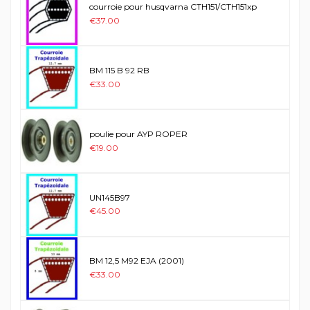
courroie pour husqvarna CTH151/CTH151xp
€37.00
BM 115 B 92 RB
€33.00
poulie pour AYP ROPER
€19.00
UN145B97
€45.00
BM 12,5 M92 EJA (2001)
€33.00