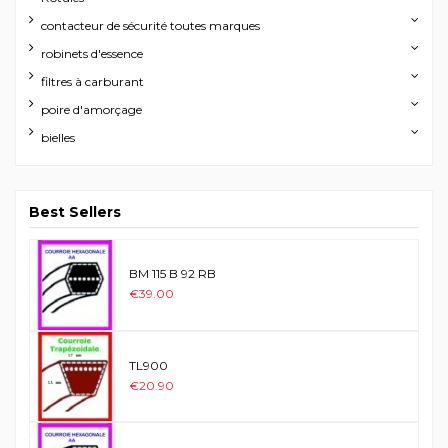
contacteur de sécurité toutes marques
robinets d'essence
filtres à carburant
poire d'amorçage
bielles
Best Sellers
BM 115 B 92 RB
€39.00
TL900
€20.90