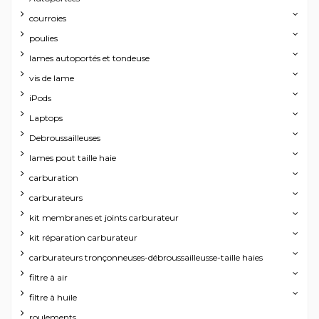
courroies
poulies
lames autoportés et tondeuse
vis de lame
iPods
Laptops
Debroussailleuses
lames pout taille haie
carburation
carburateurs
kit membranes et joints carburateur
kit réparation carburateur
carburateurs tronçonneuses-débroussailleusse-taille haies
filtre à air
filtre à huile
roulements