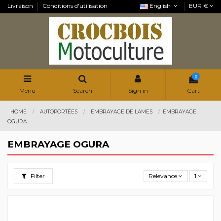
Livraison
Conditions d'utilisation
English
EUR €
0
Menu
Search
Sign in
Cart
HOME
AUTOPORTÉES
EMBRAYAGE DE LAMES
EMBRAYAGE
OGURA
EMBRAYAGE OGURA
Filter
Relevance
1