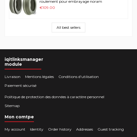
roulement pour embrayage noram
€109.00
All best sellers
iqitlinksmanager
module
Livraison
Mentions légales
Conditions d'utilisation
Paiement sécurisé
Politique de protection des données à caractère personnel
Sitemap
Mon comtpe
My account
Identity
Order history
Addresses
Guest tracking