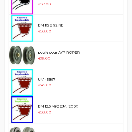
€37.00
BM 115 B 92 RB
€33.00
poulie pour AYP ROPER
€19.00
UN145B97
€45.00
BM 12,5 M92 EJA (2001)
€33.00