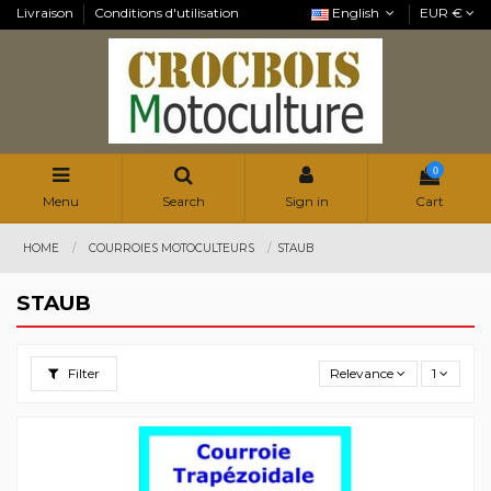
Livraison
Conditions d'utilisation
English
EUR €
0
Menu
Search
Sign in
Cart
HOME
COURROIES MOTOCULTEURS
STAUB
STAUB
Filter
Relevance
1