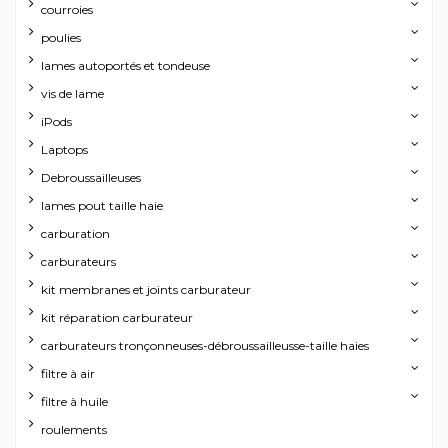
courroies
poulies
lames autoportés et tondeuse
vis de lame
iPods
Laptops
Debroussailleuses
lames pout taille haie
carburation
carburateurs
kit membranes et joints carburateur
kit réparation carburateur
carburateurs tronçonneuses-débroussailleusse-taille haies
filtre à air
filtre à huile
roulements