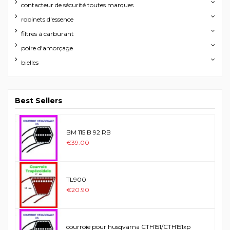
contacteur de sécurité toutes marques
robinets d'essence
filtres à carburant
poire d'amorçage
bielles
Best Sellers
BM 115 B 92 RB
€39.00
TL900
€20.90
courroie pour husqvarna CTH151/CTH151xp