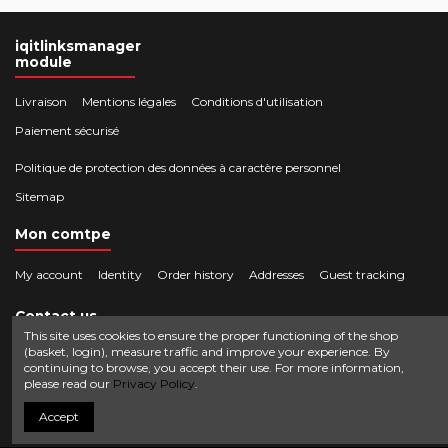
iqitlinksmanager
module
Livraison
Mentions légales
Conditions d'utilisation
Paiement sécurisé
Politique de protection des données à caractère personnel
Sitemap
Mon comtpe
My account
Identity
Order history
Addresses
Guest tracking
Contact us
This site uses cookies to ensure the proper functioning of the shop
(basket, login), measure traffic and improve your experience. By
Crocbois-motoculture.com
continuing to browse, you accept their use. For more information,
0624436257
50 route de Villefort 48800 Pied-de-Borne
please read our
Privacy Policy
.
contact@crocbois-motoculture.com
Accept