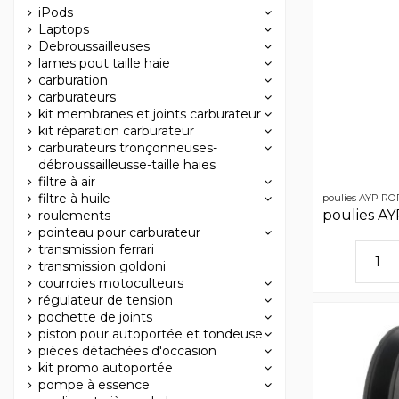
iPods
Laptops
Debroussailleuses
lames pout taille haie
carburation
carburateurs
kit membranes et joints carburateur
kit réparation carburateur
carburateurs tronçonneuses-
débroussailleusse-taille haies
filtre à air
filtre à huile
poulies AYP R
poulies A
roulements
pointeau pour carburateur
transmission ferrari
transmission goldoni
courroies motoculteurs
régulateur de tension
pochette de joints
piston pour autoportée et tondeuse
pièces détachées d'occasion
kit promo autoportée
pompe à essence