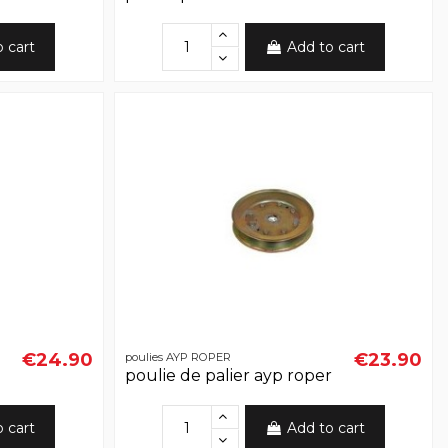
o cart
Add to cart
€24.90
€23.90
poulies AYP ROPER
poulie de palier ayp roper
o cart
Add to cart