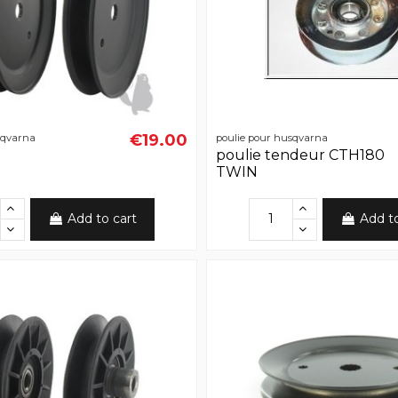
€19.00
sqvarna
poulie pour husqvarna
poulie tendeur CTH180
TWIN
Add to cart
Add t