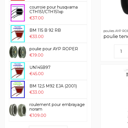
courroie pour husqvarna
CTH151/CTH151xp
€37.00
BM 115 B 92 RB
poulies AYP R
poulie te
€33.00
poulie pour AYP ROPER
€19.00
UN145B97
€45.00
BM 12,5 M92 EJA (2001)
€33.00
roulement pour embrayage
noram
€109.00