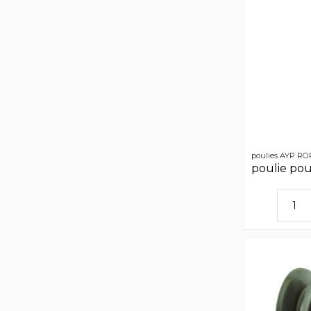
poulies AYP R
poulie po