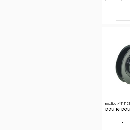
poulies AYP R
poulie po