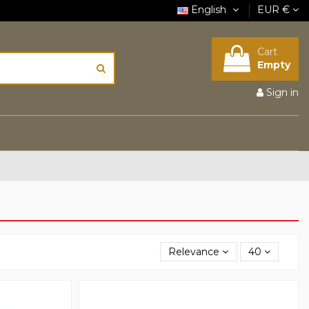
English
EUR €
Cart
Empty
Sign in
Relevance
40