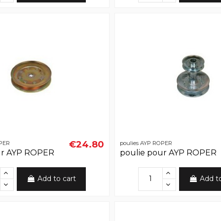
€24.80
OPER
poulies AYP ROPER
ur AYP ROPER
poulie pour AYP ROPER
Add to cart
Add t