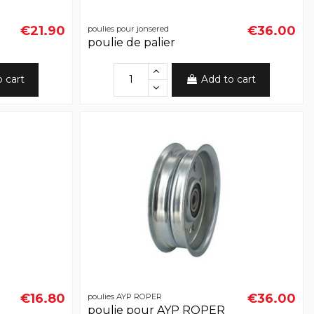
€21.90
€36.00
poulies pour jonsered
poulie de palier
o cart
Add to cart
€16.80
€36.00
poulies AYP ROPER
poulie pour AYP ROPER