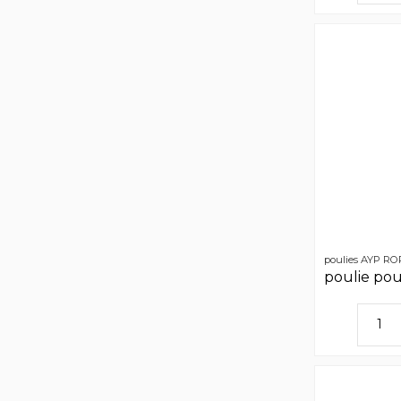
poulies AYP R
poulie po