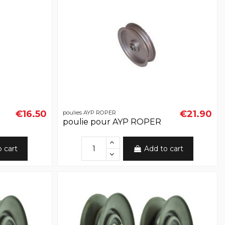
€16.50
€21.90
poulies AYP ROPER
poulie pour AYP ROPER
o cart
Add to cart