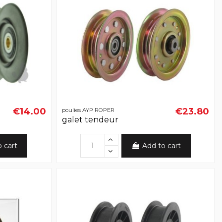
€14.00
€23.80
poulies AYP ROPER
galet tendeur
o cart
Add to cart