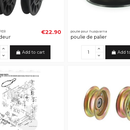
€22.90
OPER
poulie pour husqvarna
ndeur
poulie de palier
Add to cart
Add t