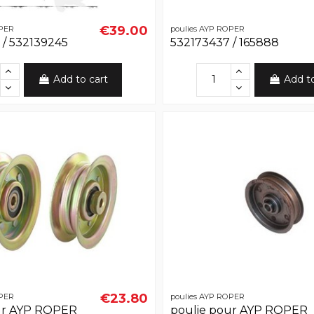
€39.00
OPER
poulies AYP ROPER
 / 532139245
532173437 / 165888
Add to cart
Add t
€23.80
OPER
poulies AYP ROPER
ur AYP ROPER
poulie pour AYP ROPER