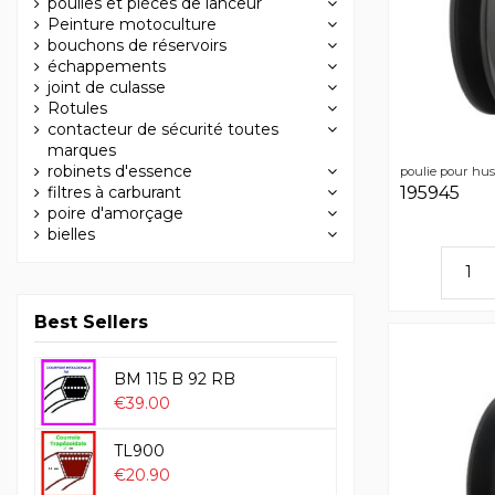
poulies et pièces de lanceur
Peinture motoculture
bouchons de réservoirs
échappements
joint de culasse
Rotules
contacteur de sécurité toutes
marques
robinets d'essence
poulie pour hu
filtres à carburant
195945
poire d'amorçage
bielles
Best Sellers
BM 115 B 92 RB
€39.00
TL900
€20.90