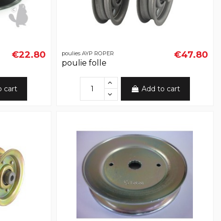
€22.80
€47.80
poulies AYP ROPER
poulie folle
o cart
Add to cart