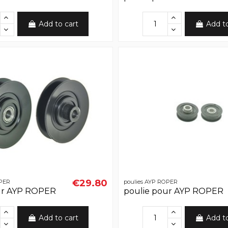
Add to cart
Add t
€29.80
OPER
poulies AYP ROPER
ur AYP ROPER
poulie pour AYP ROPER
Add to cart
Add t