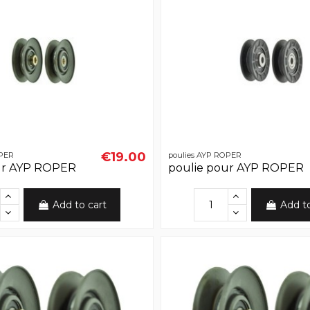
€19.00
OPER
poulies AYP ROPER
ur AYP ROPER
poulie pour AYP ROPER
Add to cart
Add t