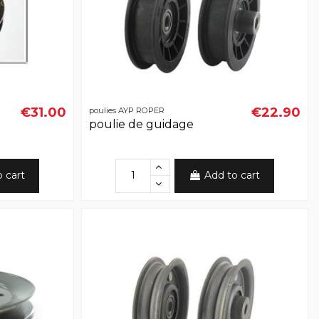
€31.00
€22.90
poulies AYP ROPER
poulie de guidage
o cart
Add to cart