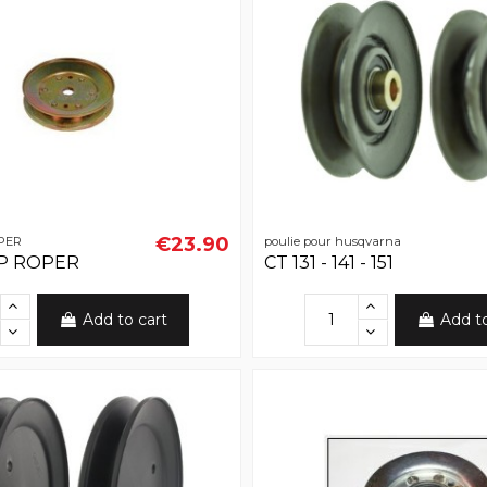
€23.90
OPER
poulie pour husqvarna
YP ROPER
CT 131 - 141 - 151
Add to cart
Add t