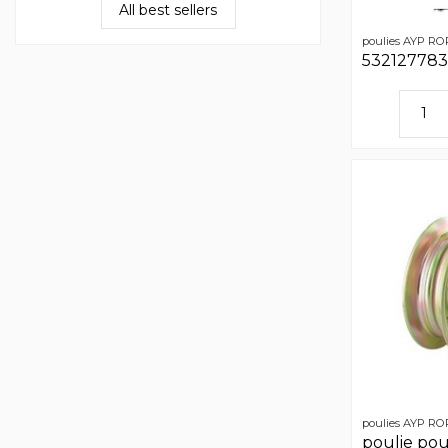
All best sellers
poulies AYP R
532127783
poulies AYP R
poulie po