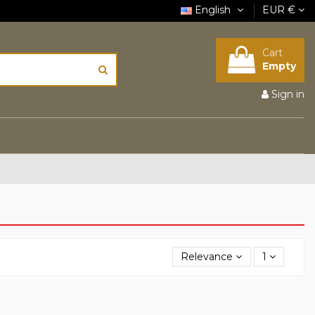
English
EUR €
Cart
Empty
Sign in
Relevance
1