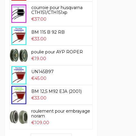
courroie pour husqvarna
CTH151/CTH151xp
€37.00
BM 115 B 92 RB
€33.00
poulie pour AYP ROPER
€19.00
UN145B97
€45.00
BM 12,5 M92 EJA (2001)
€33.00
roulement pour embrayage
noram
€109.00