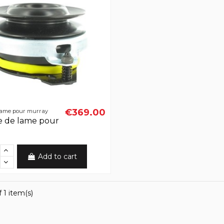
€369.00
lame pour murray
 de lame pour
Add to cart
 1 item(s)