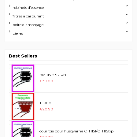
robinets d'essence
filtres à carburant
poire d'amorçage
bielles
Best Sellers
BM 115 B 92 RB
€39.00
TL900
€20.90
courroie pour husqvarna CTH151/CTH151xp