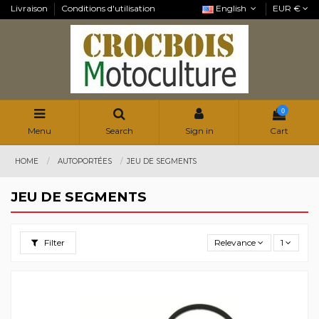
Livraison
Conditions d'utilisation
English
EUR €
0
Menu
Search
Sign in
Cart
HOME
AUTOPORTÉES
JEU DE SEGMENTS
JEU DE SEGMENTS
Filter
Relevance
1