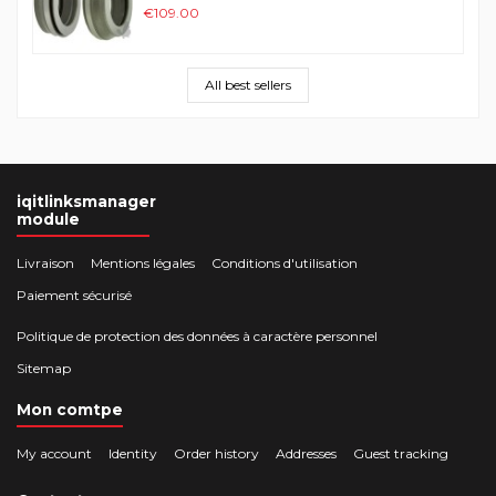
€109.00
All best sellers
iqitlinksmanager
module
Livraison
Mentions légales
Conditions d'utilisation
Paiement sécurisé
Politique de protection des données à caractère personnel
Sitemap
Mon comtpe
My account
Identity
Order history
Addresses
Guest tracking