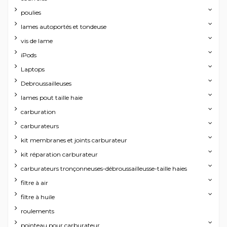
poulies
lames autoportés et tondeuse
vis de lame
iPods
Laptops
Debroussailleuses
lames pout taille haie
carburation
carburateurs
kit membranes et joints carburateur
kit réparation carburateur
carburateurs tronçonneuses-débroussailleusse-taille haies
filtre à air
filtre à huile
roulements
pointeau pour carburateur