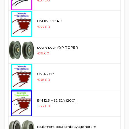
€37.00
BM 115 B 92 RB
€33.00
poulie pour AYP ROPER
€19.00
UN145B97
€45.00
BM 12,5 M92 EJA (2001)
€33.00
roulement pour embrayage noram