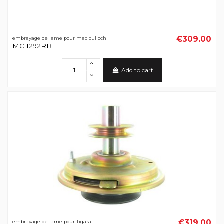
€309.00
embrayage de lame pour mac culloch
MC 1292RB
Add to cart
€319.00
embrayage de lame pour Tigara