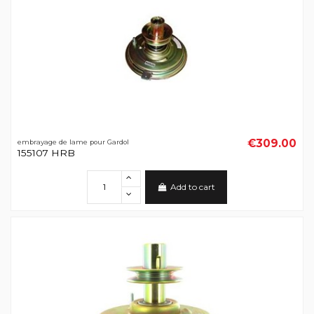
€309.00
embrayage de lame pour Gardol
155107 HRB
Add to cart