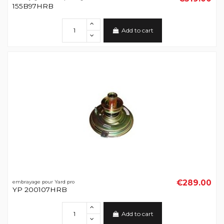
155B97HRB
Add to cart
€289.00
embrayage pour Yard pro
YP 200107HRB
Add to cart