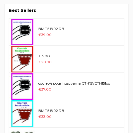
Best Sellers
BM 115 B 92 RB
€39.00
TL900
€20.90
courroie pour husqvarna CTH151/CTH151xp
€37.00
BM 115 B 92 RB
€33.00