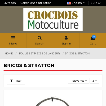
Livraison
Conditions d'utilisation
English
EUR €
0
Menu
Search
Sign in
Cart
HOME
POULIES ET PIÈCES DE LANCEUR
BRIGGS & STRATTON
BRIGGS & STRATTON
Filter
Relevance
3