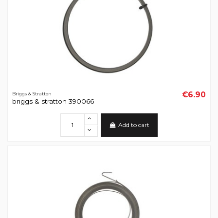
€6.90
Briggs & Stratton
briggs & stratton 390066
Add to cart