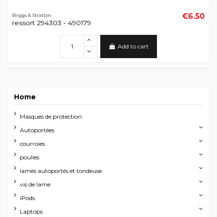
€6.50
Briggs & Stratton
ressort 294303 - 490179
Add to cart
Home
Masques de protection
Autoportées
courroies
poulies
lames autoportés et tondeuse
vis de lame
iPods
Laptops