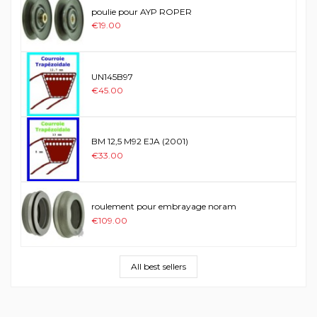
poulie pour AYP ROPER
€19.00
UN145B97
€45.00
BM 12,5 M92 EJA (2001)
€33.00
roulement pour embrayage noram
€109.00
All best sellers