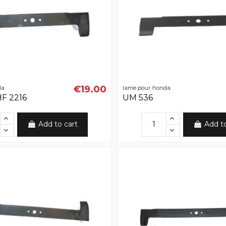
€19.00
da
lame pour honda
HF 2216
UM 536
Add to cart
Add t