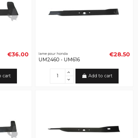
€36.00
€28.50
lame pour honda
UM2460 - UM616
o cart
Add to cart