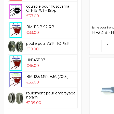
courroie pour husqvarna
CTH151/CTH151xp
€37.00
BM 115 B 92 RB
lame pour hon
HF2218 - 
€33.00
poulie pour AYP ROPER
€19.00
UN145B97
€45.00
BM 12,5 M92 EJA (2001)
€33.00
roulement pour embrayage
noram
€109.00