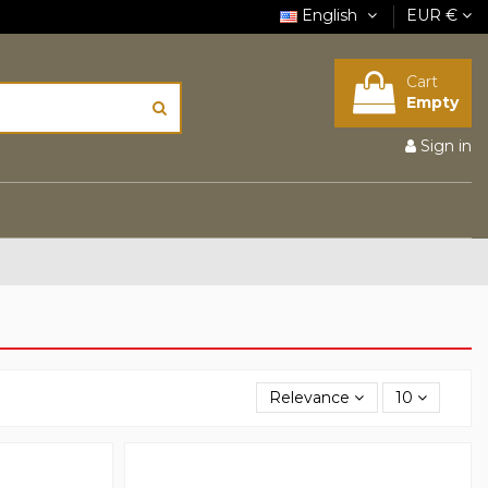
English
EUR €
Cart
Empty
Sign in
Relevance
10