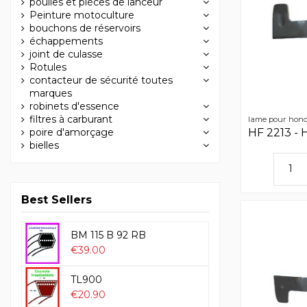
poulies et pièces de lanceur
Peinture motoculture
bouchons de réservoirs
échappements
joint de culasse
Rotules
contacteur de sécurité toutes
marques
robinets d'essence
filtres à carburant
lame pour hon
poire d'amorçage
HF 2213 - 
bielles
Best Sellers
BM 115 B 92 RB
€39.00
TL900
€20.90