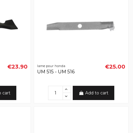
€23.90
€25.00
lame pour honda
UM 515 - UM 516
o cart
Add to cart