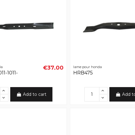
€37.00
da
lame pour honda
1-1011-
HRB475
Add to cart
Add t