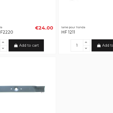
€24.00
da
lame pour honda
HF2220
HF 1211
Add to cart
Add t