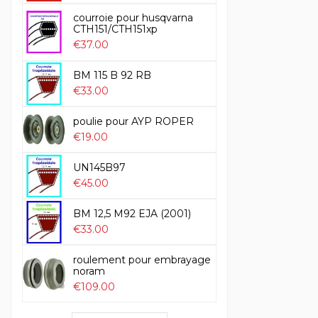
courroie pour husqvarna
CTH151/CTH151xp
€37.00
BM 115 B 92 RB
€33.00
poulie pour AYP ROPER
€19.00
UN145B97
€45.00
BM 12,5 M92 EJA (2001)
€33.00
roulement pour embrayage
noram
€109.00