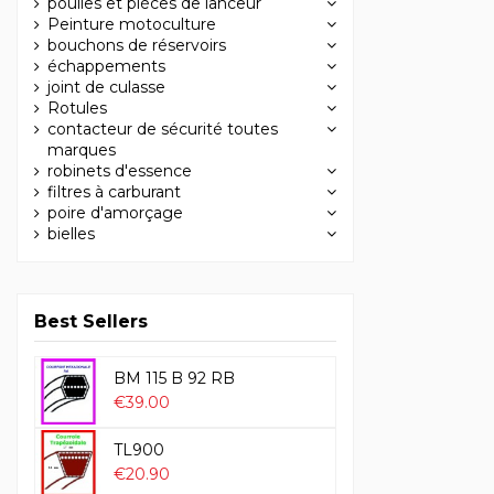
poulies et pièces de lanceur
Peinture motoculture
bouchons de réservoirs
échappements
joint de culasse
Rotules
contacteur de sécurité toutes
marques
robinets d'essence
filtres à carburant
poire d'amorçage
bielles
Best Sellers
BM 115 B 92 RB
€39.00
TL900
€20.90