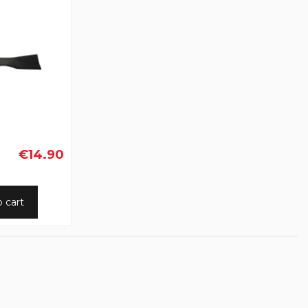
€14.90
o cart