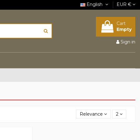
English
EUR €
Cart
Empty
Sign in
Relevance
2