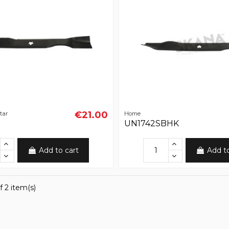
€21.00
tar
Home
UN1742SBHK
Add to cart
Add t
f 2 item(s)