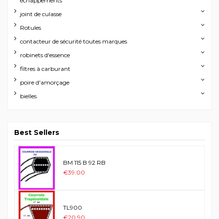
échappements
joint de culasse
Rotules
contacteur de sécurité toutes marques
robinets d'essence
filtres à carburant
poire d'amorçage
bielles
Best Sellers
BM 115 B 92 RB
€39.00
TL900
€20.90