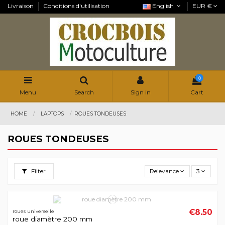
Livraison
Conditions d'utilisation
English
EUR €
0
Menu
Search
Sign in
Cart
HOME
LAPTOPS
ROUES TONDEUSES
ROUES TONDEUSES
Filter
Relevance
3
€8.50
roues universelle
roue diamètre 200 mm