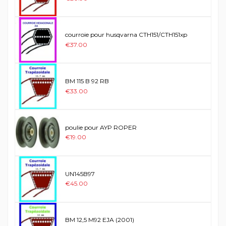
courroie pour husqvarna CTH151/CTH151xp
€37.00
BM 115 B 92 RB
€33.00
poulie pour AYP ROPER
€19.00
UN145B97
€45.00
BM 12,5 M92 EJA (2001)