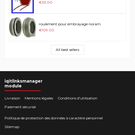
€33.00
roulement pour embrayage noram
€109.00
All best sellers
iqitlinksmanager
module
Livraison
Mentions légales
Conditions d'utilisation
Paiement sécurisé
Politique de protection des données à caractère personnel
Sitemap