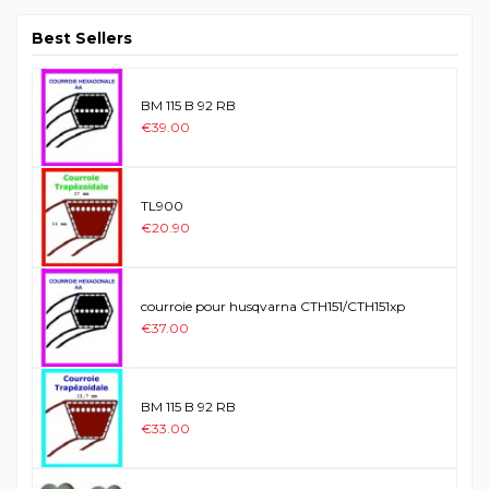
Best Sellers
BM 115 B 92 RB
€39.00
TL900
€20.90
courroie pour husqvarna CTH151/CTH151xp
€37.00
BM 115 B 92 RB
€33.00