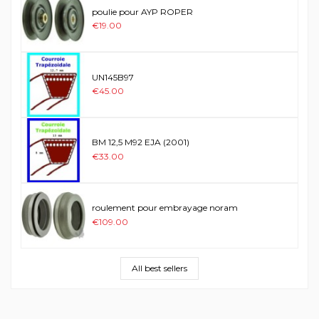
poulie pour AYP ROPER
€19.00
UN145B97
€45.00
BM 12,5 M92 EJA (2001)
€33.00
roulement pour embrayage noram
€109.00
All best sellers