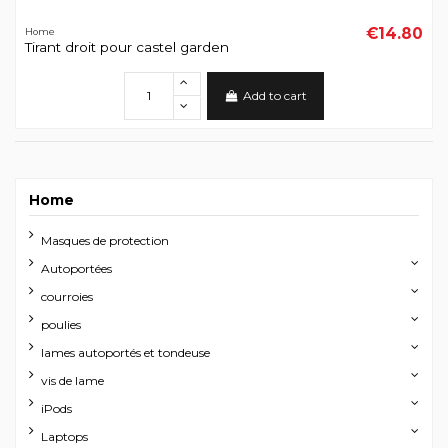
€14.80
Home
Tirant droit pour castel garden
Add to cart
Home
Masques de protection
Autoportées
courroies
poulies
lames autoportés et tondeuse
vis de lame
iPods
Laptops