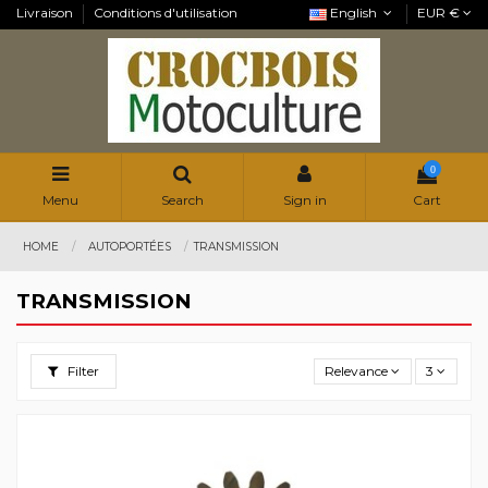
Livraison
Conditions d'utilisation
English
EUR €
0
Menu
Search
Sign in
Cart
HOME
AUTOPORTÉES
TRANSMISSION
TRANSMISSION
Filter
Relevance
3