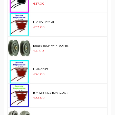
€37.00
BM 115 B 92 RB
€33.00
poulie pour AYP ROPER
€19.00
UN145B97
€45.00
BM 12,5 M92 EJA (2001)
€33.00