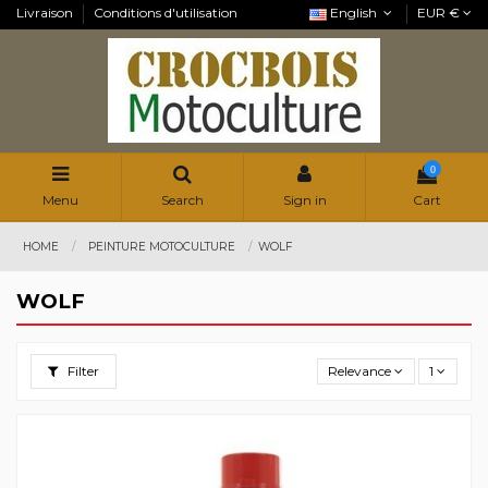
Livraison
Conditions d'utilisation
English
EUR €
0
Menu
Search
Sign in
Cart
HOME
PEINTURE MOTOCULTURE
WOLF
WOLF
Filter
Relevance
1