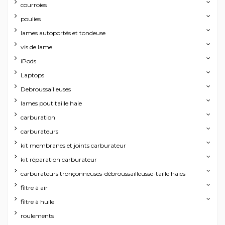
courroies
poulies
lames autoportés et tondeuse
vis de lame
iPods
Laptops
Debroussailleuses
lames pout taille haie
carburation
carburateurs
kit membranes et joints carburateur
kit réparation carburateur
carburateurs tronçonneuses-débroussailleusse-taille haies
filtre à air
filtre à huile
roulements