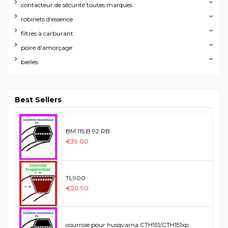
contacteur de sécurité toutes marques
robinets d'essence
filtres à carburant
poire d'amorçage
bielles
Best Sellers
BM 115 B 92 RB
€39.00
TL900
€20.90
courroie pour husqvarna CTH151/CTH151xp