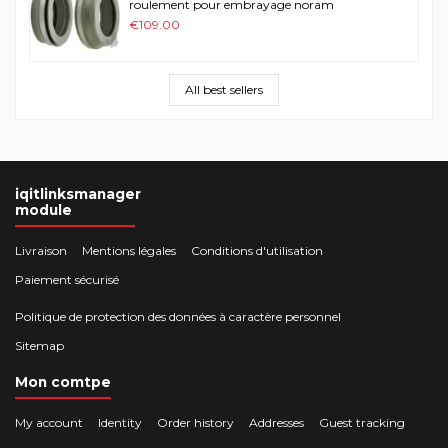
roulement pour embrayage noram
€109.00
All best sellers
iqitlinksmanager
module
Livraison
Mentions légales
Conditions d'utilisation
Paiement sécurisé
Politique de protection des données à caractère personnel
Sitemap
Mon comtpe
My account
Identity
Order history
Addresses
Guest tracking