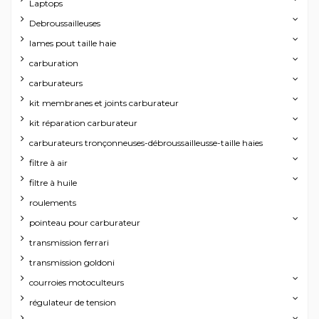
Laptops
Debroussailleuses
lames pout taille haie
carburation
carburateurs
kit membranes et joints carburateur
kit réparation carburateur
carburateurs tronçonneuses-débroussailleusse-taille haies
filtre à air
filtre à huile
roulements
pointeau pour carburateur
transmission ferrari
transmission goldoni
courroies motoculteurs
régulateur de tension