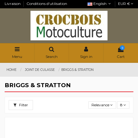
Livraison
Conditions d'utilisation
English
EUR €
0
Menu
Search
Sign in
Cart
HOME
JOINT DE CULASSE
BRIGGS & STRATTON
BRIGGS & STRATTON
Filter
Relevance
8