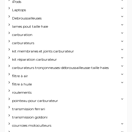
iPods
Laptops
Debroussailleuses
lames pout taille haie
carburation
carburateurs
kit membranes et joints carburateur
kit réparation carburateur
carburateurs tronçonneuses-débroussailleusse-taille haies
filtre à air
filtre à huile
roulements
pointeau pour carburateur
transmission ferrari
transmission goldoni
courroies motoculteurs