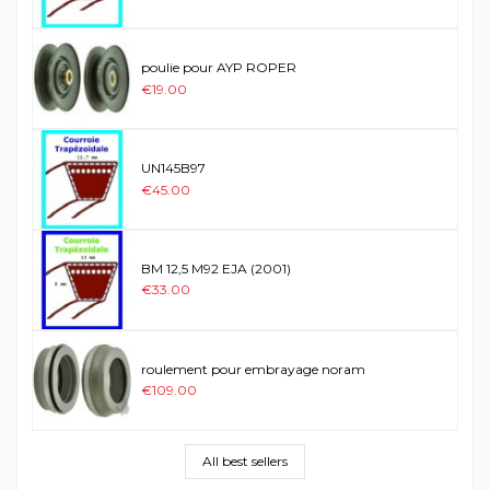
poulie pour AYP ROPER
€19.00
UN145B97
€45.00
BM 12,5 M92 EJA (2001)
€33.00
roulement pour embrayage noram
€109.00
All best sellers