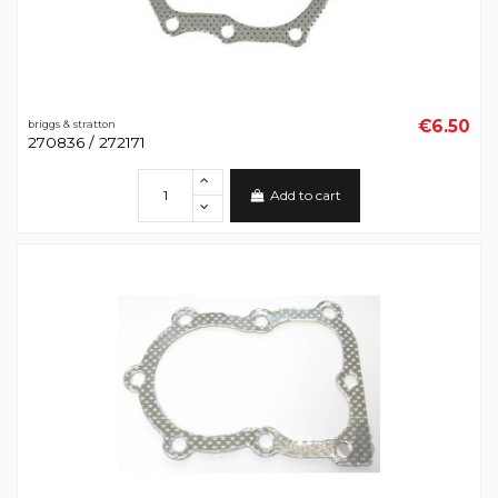
€6.50
briggs & stratton
270836 / 272171
Add to cart