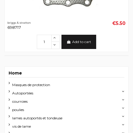
€5.50
briggs & stratton
698717
Add to cart
Home
Masques de protection
Autoportées
courroies
poulies
lames autoportés et tondeuse
vis de lame