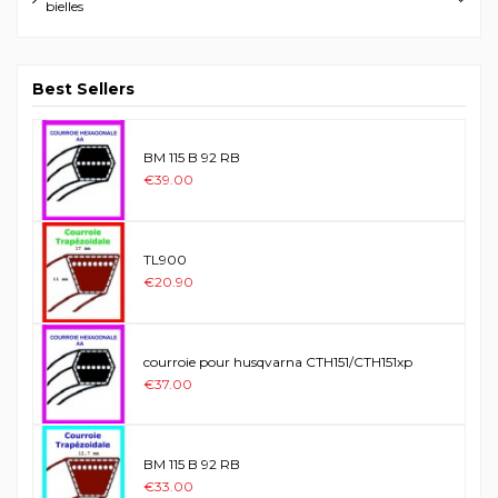
bielles
Best Sellers
BM 115 B 92 RB
€39.00
TL900
€20.90
courroie pour husqvarna CTH151/CTH151xp
€37.00
BM 115 B 92 RB
€33.00