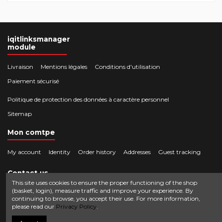
iqitlinksmanager
module
Livraison
Mentions légales
Conditions d'utilisation
Paiement sécurisé
Politique de protection des données à caractère personnel
Sitemap
Mon comtpe
My account
Identity
Order history
Addresses
Guest tracking
Contact us
This site uses cookies to ensure the proper functioning of the shop
(basket, login), measure traffic and improve your experience. By
Crocbois-motoculture.com
continuing to browse, you accept their use. For more information,
0624436257
50 route de Villefort 48800 Pied-de-Borne
please read our
Privacy Policy
.
contact@crocbois-motoculture.com