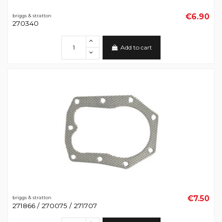
€6.90
briggs & stratton
270340
Add to cart
€7.50
briggs & stratton
271866 / 270075 / 271707