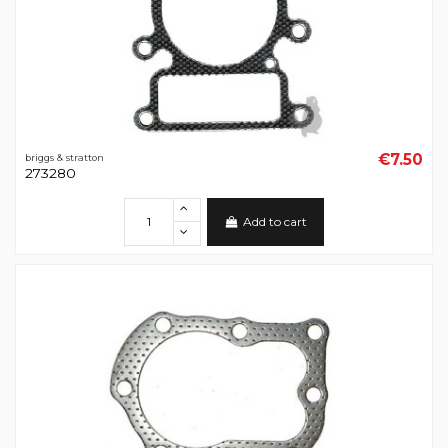
€7.50
briggs & stratton
273280
Add to cart