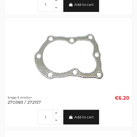
Add to cart
€6.20
briggs & stratton
270383 / 272157
Add to cart