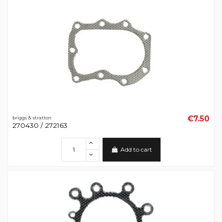
€7.50
briggs & stratton
270430 / 272163
Add to cart