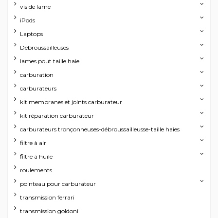
vis de lame
iPods
Laptops
Debroussailleuses
lames pout taille haie
carburation
carburateurs
kit membranes et joints carburateur
kit réparation carburateur
carburateurs tronçonneuses-débroussailleusse-taille haies
filtre à air
filtre à huile
roulements
pointeau pour carburateur
transmission ferrari
transmission goldoni