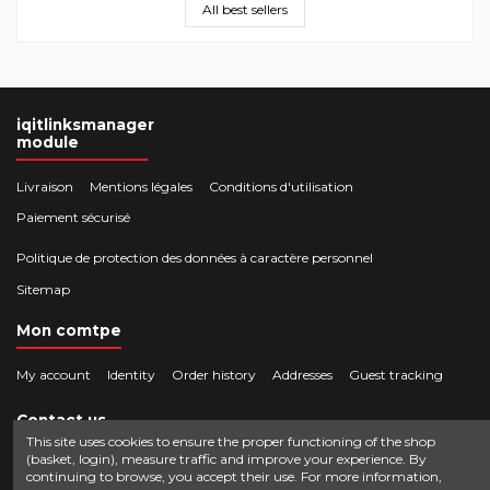
All best sellers
iqitlinksmanager
module
Livraison
Mentions légales
Conditions d'utilisation
Paiement sécurisé
Politique de protection des données à caractère personnel
Sitemap
Mon comtpe
My account
Identity
Order history
Addresses
Guest tracking
Contact us
This site uses cookies to ensure the proper functioning of the shop
(basket, login), measure traffic and improve your experience. By
Crocbois-motoculture.com
continuing to browse, you accept their use. For more information,
0624436257
50 route de Villefort 48800 Pied-de-Borne