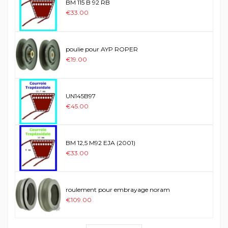
BM 115 B 92 RB
€33.00
poulie pour AYP ROPER
€19.00
UN145B97
€45.00
BM 12,5 M92 EJA (2001)
€33.00
roulement pour embrayage noram
€109.00