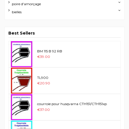
poire d'amorçage
bielles
Best Sellers
BM 115 B 92 RB
€39.00
TL900
€20.90
courroie pour husqvarna CTH151/CTH151xp
€37.00