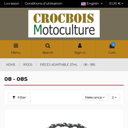
Livraison
Conditions d'utilisation
English
EUR €
0
Menu
Search
Sign in
Cart
HOME
IPODS
PIÈCES ADAPTABLE STIHL
08 - 08S
08 - 08S
Filter
Relevance
2