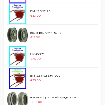
BM 115 B 92 RB
€33.00
poulie pour AYP ROPER
€19.00
UN145B97
€45.00
BM 12,5 M92 EJA (2001)
€33.00
roulement pour embrayage noram
€109.00