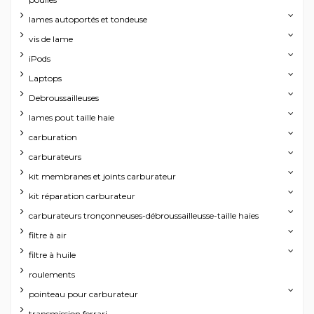
lames autoportés et tondeuse
vis de lame
iPods
Laptops
Debroussailleuses
lames pout taille haie
carburation
carburateurs
kit membranes et joints carburateur
kit réparation carburateur
carburateurs tronçonneuses-débroussailleusse-taille haies
filtre à air
filtre à huile
roulements
pointeau pour carburateur
transmission ferrari