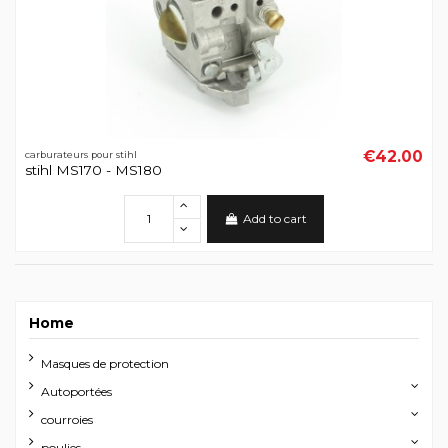
€42.00
carburateurs pour stihl
stihl MS170 - MS180
Add to cart
Home
Masques de protection
Autoportées
courroies
poulies