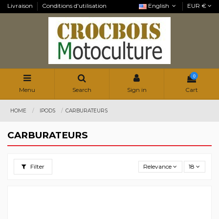
Livraison
Conditions d'utilisation
English
EUR €
0
Menu
Search
Sign in
Cart
HOME
IPODS
CARBURATEURS
CARBURATEURS
Filter
Relevance
18