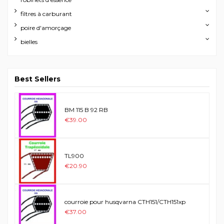
filtres à carburant
poire d'amorçage
bielles
Best Sellers
BM 115 B 92 RB
€39.00
TL900
€20.90
courroie pour husqvarna CTH151/CTH151xp
€37.00