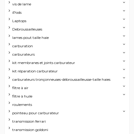
vis de lame
iPods
Laptops
Debroussailleuses
lames pout taille haie
carburation
carburateurs
kit membranes et joints carburateur
kit réparation carburateur
carburateurs tronçonneuses-débroussailleusse-taille haies
filtre à air
filtre à huile
roulements
pointeau pour carburateur
transmission ferrari
transmission goldoni