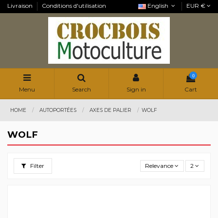
Livraison
Conditions d'utilisation
English
EUR €
0
Menu
Search
Sign in
Cart
HOME
AUTOPORTÉES
AXES DE PALIER
WOLF
WOLF
Filter
Relevance
2