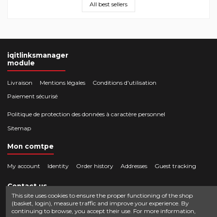
All best sellers
iqitlinksmanager
module
Livraison
Mentions légales
Conditions d'utilisation
Paiement sécurisé
Politique de protection des données à caractère personnel
Sitemap
Mon comtpe
My account
Identity
Order history
Addresses
Guest tracking
Contact us
This site uses cookies to ensure the proper functioning of the shop
(basket, login), measure traffic and improve your experience. By
Crocbois-motoculture.com
continuing to browse, you accept their use. For more information,
0624436257
50 route de Villefort 48800 Pied-de-Borne