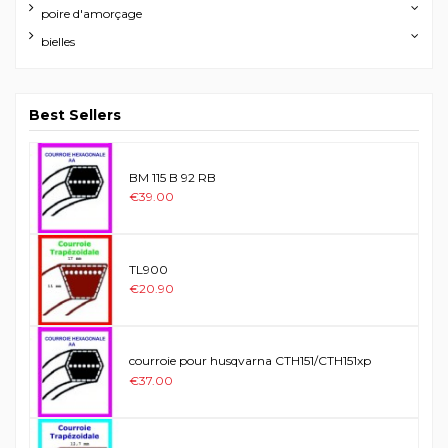
poire d'amorçage
bielles
Best Sellers
BM 115 B 92 RB
€39.00
TL900
€20.90
courroie pour husqvarna CTH151/CTH151xp
€37.00