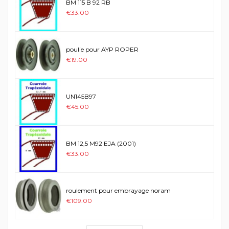
BM 115 B 92 RB
€33.00
poulie pour AYP ROPER
€19.00
UN145B97
€45.00
BM 12,5 M92 EJA (2001)
€33.00
roulement pour embrayage noram
€109.00