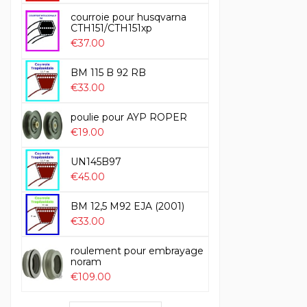
courroie pour husqvarna
CTH151/CTH151xp
€37.00
BM 115 B 92 RB
€33.00
poulie pour AYP ROPER
€19.00
UN145B97
€45.00
BM 12,5 M92 EJA (2001)
€33.00
roulement pour embrayage
noram
€109.00