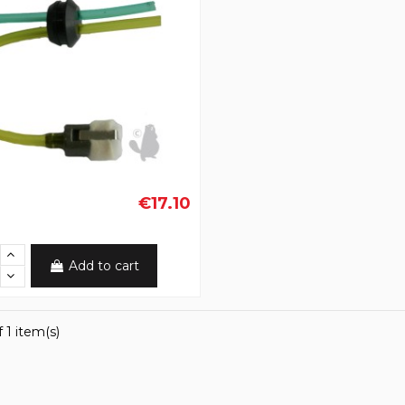
€17.10
Add to cart
 1 item(s)