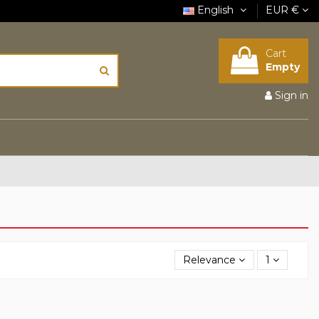
English
EUR €
Cart
Empty
Sign in
Relevance
1