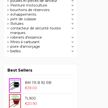
poulies et pièces de lanceur
Peinture motoculture
bouchons de réservoirs
échappements
joint de culasse
Rotules
contacteur de sécurité toutes
marques
robinets d'essence
filtres à carburant
poire d'amorçage
bielles
Best Sellers
BM 115 B 92 RB
€39.00
TL900
€20.90