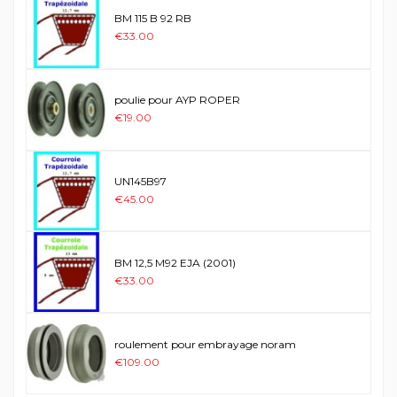
BM 115 B 92 RB
€33.00
poulie pour AYP ROPER
€19.00
UN145B97
€45.00
BM 12,5 M92 EJA (2001)
€33.00
roulement pour embrayage noram
€109.00