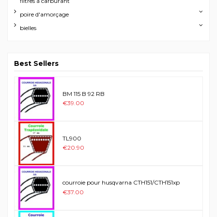
filtres à carburant
poire d'amorçage
bielles
Best Sellers
BM 115 B 92 RB
€39.00
TL900
€20.90
courroie pour husqvarna CTH151/CTH151xp
€37.00