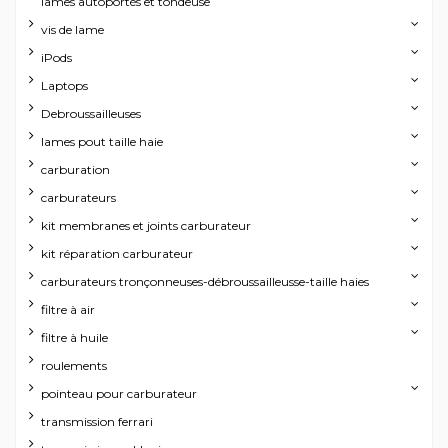
lames autoportés et tondeuse
vis de lame
iPods
Laptops
Debroussailleuses
lames pout taille haie
carburation
carburateurs
kit membranes et joints carburateur
kit réparation carburateur
carburateurs tronçonneuses-débroussailleusse-taille haies
filtre à air
filtre à huile
roulements
pointeau pour carburateur
transmission ferrari