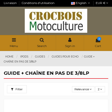
Livraison
Conditions d'utilisation
English
EUR €
0
Menu
Search
Sign in
Cart
HOME
IPODS
GUIDES
GUIDES POUR ECHO
GUIDE +
CHAÎNE EN PAS DE 3/8LP
GUIDE + CHAÎNE EN PAS DE 3/8LP
Filter
Relevance
2