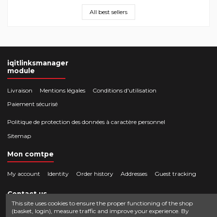
All best sellers
iqitlinksmanager
module
Livraison
Mentions légales
Conditions d'utilisation
Paiement sécurisé
Politique de protection des données à caractère personnel
Sitemap
Mon comtpe
My account
Identity
Order history
Addresses
Guest tracking
Contact us
This site uses cookies to ensure the proper functioning of the shop
(basket, login), measure traffic and improve your experience. By
Crocbois-motoculture.com