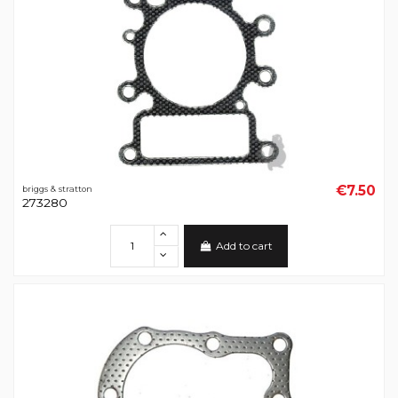
€7.50
briggs & stratton
273280
Add to cart