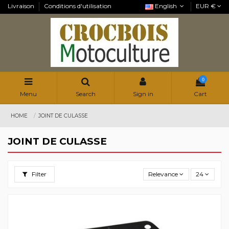
Livraison
Conditions d'utilisation
English
EUR €
0
Menu
Search
Sign in
Cart
HOME
JOINT DE CULASSE
JOINT DE CULASSE
Filter
Relevance
24