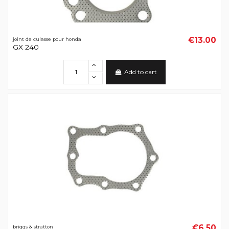
€13.00
joint de culasse pour honda
GX 240
Add to cart
€6.50
briggs & stratton