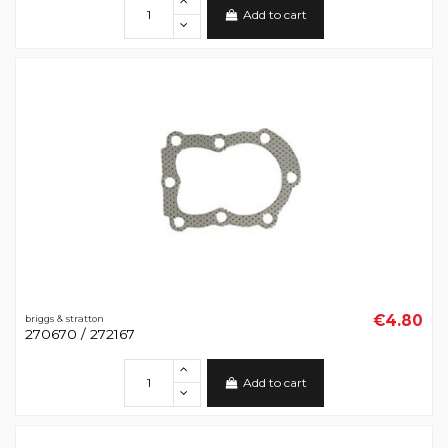
Add to cart
€4.80
briggs & stratton
270670 / 272167
Add to cart