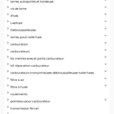
lames autoportés et tondeuse
vis de lame
iPods
Laptops
Debroussailleuses
lames pout taille haie
carburation
carburateurs
kit membranes et joints carburateur
kit réparation carburateur
carburateurs tronçonneuses-débroussailleusse-taille haies
filtre à air
filtre à huile
roulements
pointeau pour carburateur
transmission ferrari