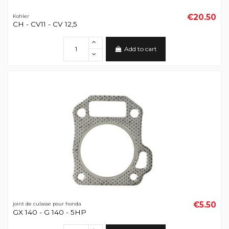
€20.50
Kohler
CH - CV11 - CV 12,5
Add to cart
€5.50
joint de culasse pour honda
GX 140 - G 140 - 5HP