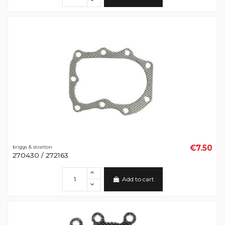
€7.50
briggs & stratton
270430 / 272163
Add to cart