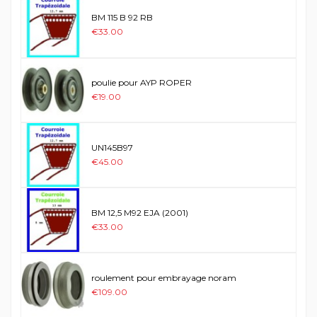
BM 115 B 92 RB
€33.00
poulie pour AYP ROPER
€19.00
UN145B97
€45.00
BM 12,5 M92 EJA (2001)
€33.00
roulement pour embrayage noram
€109.00