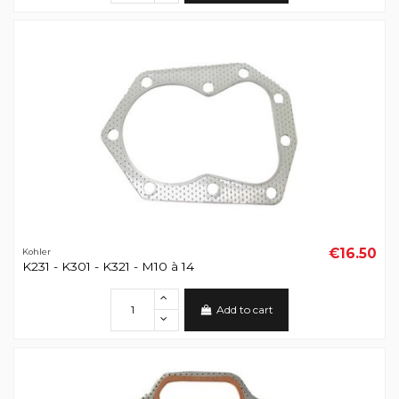
€16.50
Kohler
K231 - K301 - K321 - M10 à 14
Add to cart