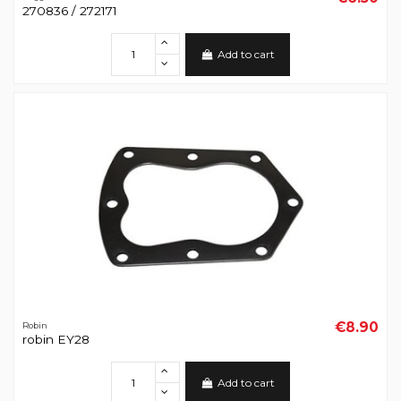
270836 / 272171
Add to cart
€8.90
Robin
robin EY28
Add to cart