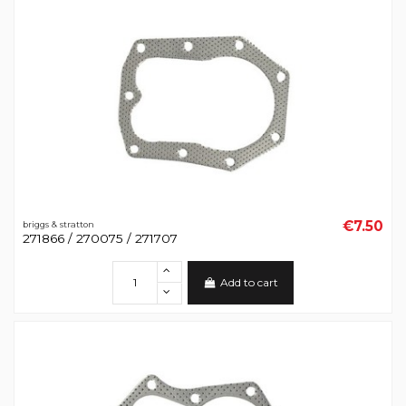
€7.50
briggs & stratton
271866 / 270075 / 271707
Add to cart