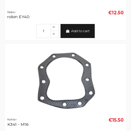
€12.50
Robin
robin EY40
Add to cart
€15.50
Kohler
K341 - M16