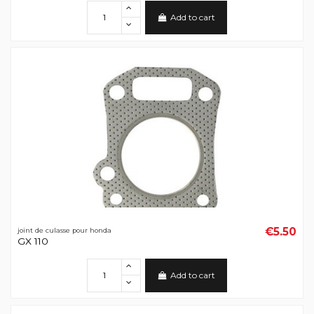
Add to cart
€5.50
joint de culasse pour honda
GX 110
Add to cart