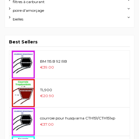
filtres à carburant
poire d'amorçage
bielles
Best Sellers
BM 115 B 92 RB
€39.00
TL900
€20.90
courroie pour husqvarna CTH151/CTH151xp
€37.00