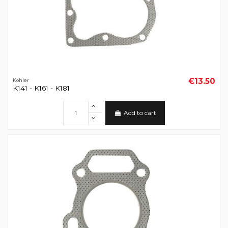
€13.50
Kohler
K141 - K161 - K181
Add to cart