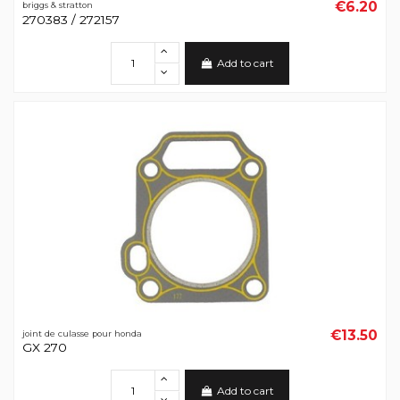
€6.20
briggs & stratton
270383 / 272157
Add to cart
€13.50
joint de culasse pour honda
GX 270
Add to cart