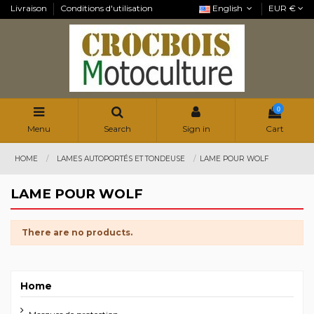
Livraison
Conditions d'utilisation
English
EUR €
0
Menu
Search
Sign in
Cart
HOME
LAMES AUTOPORTÉS ET TONDEUSE
LAME POUR WOLF
LAME POUR WOLF
There are no products.
Home