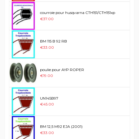
courroie pour husqvarna CTH151/CTH151xp
€37.00
BM 115 B 92 RB
€33.00
poulie pour AYP ROPER
€19.00
UN145B97
€45.00
BM 12,5 M92 EJA (2001)
€33.00