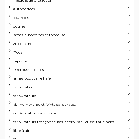
Masques de protection
Autoportées
courroies
poulies
lames autoportés et tondeuse
vis de lame
iPods
Laptops
Debroussailleuses
lames pout taille haie
carburation
carburateurs
kit membranes et joints carburateur
kit réparation carburateur
carburateurs tronçonneuses-débroussailleusse-taille haies
filtre à air