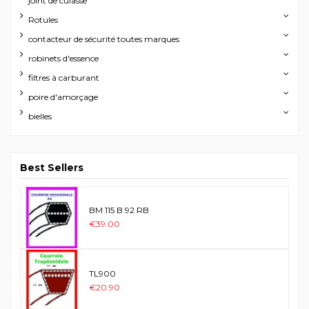
joint de culasse
Rotules
contacteur de sécurité toutes marques
robinets d'essence
filtres à carburant
poire d'amorçage
bielles
Best Sellers
BM 115 B 92 RB
€39.00
TL900
€20.90