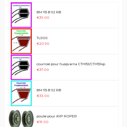
BM 115 B 92 RB
€39.00
TL900
€20.90
courroie pour husqvarna CTH151/CTH151xp
€37.00
BM 115 B 92 RB
€33.00
poulie pour AYP ROPER
€19.00