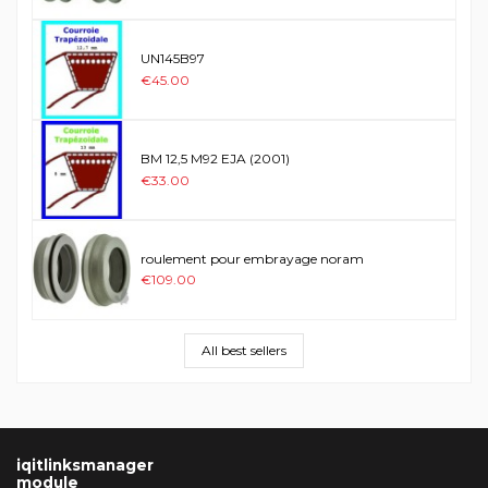
UN145B97
€45.00
BM 12,5 M92 EJA (2001)
€33.00
roulement pour embrayage noram
€109.00
All best sellers
iqitlinksmanager
module