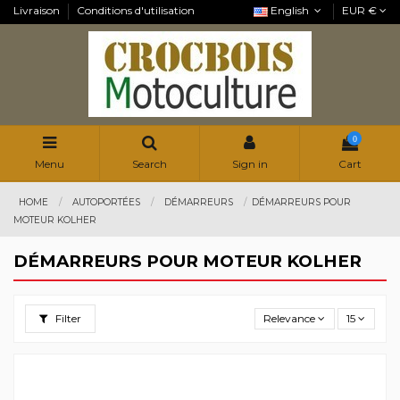
Livraison
Conditions d'utilisation
English
EUR €
0
Menu
Search
Sign in
Cart
HOME
AUTOPORTÉES
DÉMARREURS
DÉMARREURS POUR
MOTEUR KOLHER
DÉMARREURS POUR MOTEUR KOLHER
Filter
Relevance
15