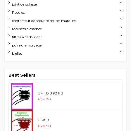
joint de culasse
Rotules
contacteur de sécurité toutes marques
robinets d'essence
filtres à carburant
poire d'amorçage
bielles
Best Sellers
BM 115 B 92 RB
€39.00
TL900
€20.90