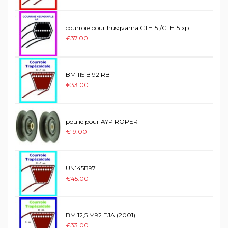
courroie pour husqvarna CTH151/CTH151xp
€37.00
BM 115 B 92 RB
€33.00
poulie pour AYP ROPER
€19.00
UN145B97
€45.00
BM 12,5 M92 EJA (2001)
€33.00