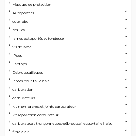
Masques de protection
Autoportées
courroies
poulies
lames autoportés et tondeuse
vis de lame
iPods
Laptops
Debroussailleuses
lames pout taille haie
carburation
carburateurs
kit membranes et joints carburateur
kit réparation carburateur
carburateurs tronçonneuses-débroussailleusse-taille haies
filtre à air