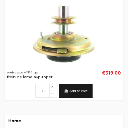
€319.00
embrayage AYP / roper
frein de lame ayp-roper
Add to cart
Home