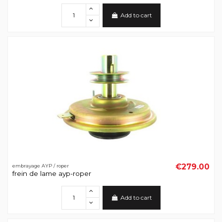
Add to cart
€279.00
embrayage AYP / roper
frein de lame ayp-roper
Add to cart