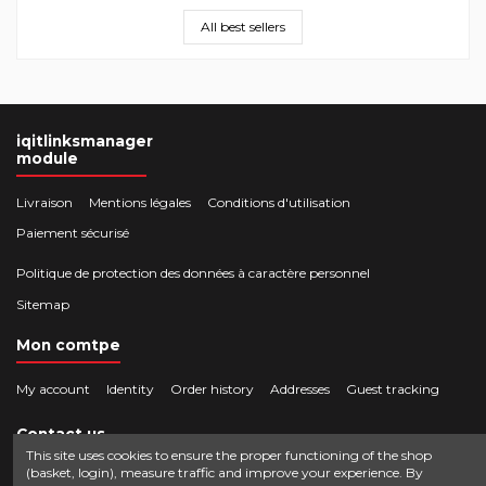
All best sellers
iqitlinksmanager
module
Livraison
Mentions légales
Conditions d'utilisation
Paiement sécurisé
Politique de protection des données à caractère personnel
Sitemap
Mon comtpe
My account
Identity
Order history
Addresses
Guest tracking
Contact us
This site uses cookies to ensure the proper functioning of the shop
(basket, login), measure traffic and improve your experience. By
Crocbois-motoculture.com