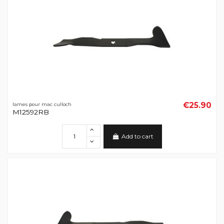
€25.90
lames pour mac culloch
M12592RB
Add to cart