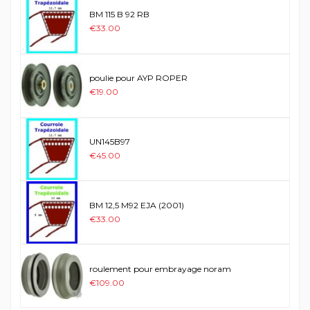
BM 115 B 92 RB
€33.00
poulie pour AYP ROPER
€19.00
UN145B97
€45.00
BM 12,5 M92 EJA (2001)
€33.00
roulement pour embrayage noram
€109.00