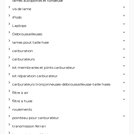
lames autoportés et tondeuse
vis de lame
iPods
Laptops
Debroussailleuses
lames pout taille haie
carburation
carburateurs
kit membranes et joints carburateur
kit réparation carburateur
carburateurs tronçonneuses-débroussailleusse-taille haies
filtre à air
filtre à huile
roulements
pointeau pour carburateur
transmission ferrari