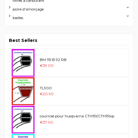
filtres à carburant
poire d'amorçage
bielles
Best Sellers
BM 115 B 92 RB
€39.00
TL900
€20.90
courroie pour husqvarna CTH151/CTH151xp
€37.00