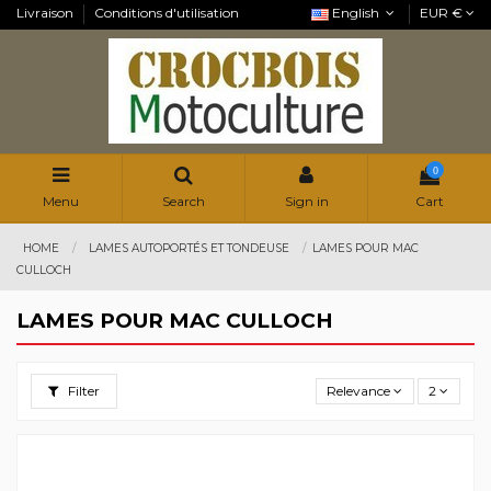
Livraison
Conditions d'utilisation
English
EUR €
0
Menu
Search
Sign in
Cart
HOME
LAMES AUTOPORTÉS ET TONDEUSE
LAMES POUR MAC
CULLOCH
LAMES POUR MAC CULLOCH
Filter
Relevance
2