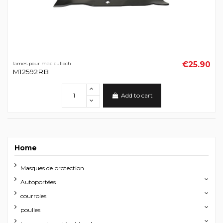
€25.90
lames pour mac culloch
M12592RB
Add to cart
Home
Masques de protection
Autoportées
courroies
poulies