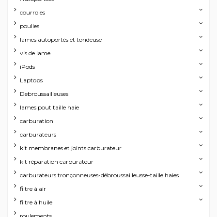
courroies
poulies
lames autoportés et tondeuse
vis de lame
iPods
Laptops
Debroussailleuses
lames pout taille haie
carburation
carburateurs
kit membranes et joints carburateur
kit réparation carburateur
carburateurs tronçonneuses-débroussailleusse-taille haies
filtre à air
filtre à huile
roulements