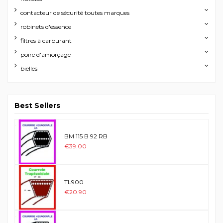
contacteur de sécurité toutes marques
robinets d'essence
filtres à carburant
poire d'amorçage
bielles
Best Sellers
BM 115 B 92 RB
€39.00
TL900
€20.90