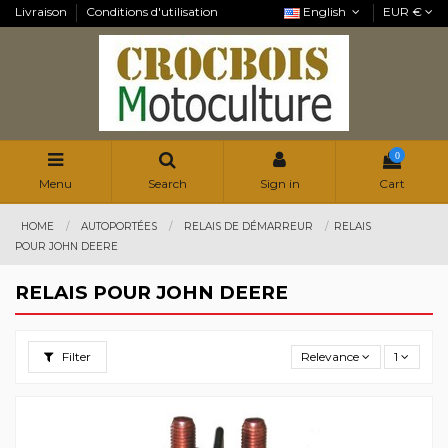
Livraison
Conditions d'utilisation
English
EUR €
0
Menu
Search
Sign in
Cart
HOME
AUTOPORTÉES
RELAIS DE DÉMARREUR
RELAIS
POUR JOHN DEERE
RELAIS POUR JOHN DEERE
Filter
Relevance
1