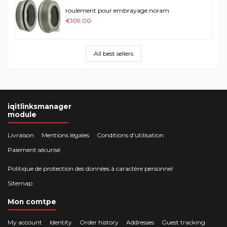
roulement pour embrayage noram
€109.00
All best sellers
iqitlinksmanager
module
Livraison
Mentions légales
Conditions d'utilisation
Paiement sécurisé
Politique de protection des données à caractère personnel
Sitemap
Mon comtpe
My account
Identity
Order history
Addresses
Guest tracking