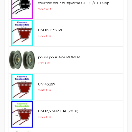
courroie pour husqvarna CTH151/CTH151xp
€37.00
BM 115 B 92 RB
€33.00
poulie pour AYP ROPER
€19.00
UN145B97
€45.00
BM 12,5 M92 EJA (2001)
€33.00