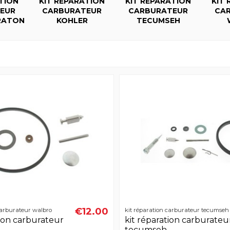
TION
KIT RÉPARATION
KIT RÉPARATION
KIT
EUR
CARBURATEUR
CARBURATEUR
CA
RATON
KOHLER
TECUMSEH
€12.00
carburateur walbro
kit réparation carburateur tecumseh
tion carburateur
kit réparation carburateu
tecumseh