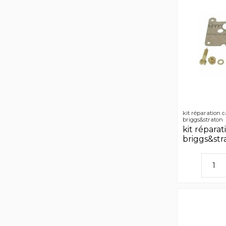
kit réparation 
briggs&straton
kit répara
briggs&str