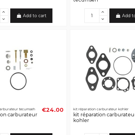
Add to cart
Add t
€24.00
 carburateur tecumseh
kit réparation carburateur kohler
tion carburateur
kit réparation carburateu
kohler