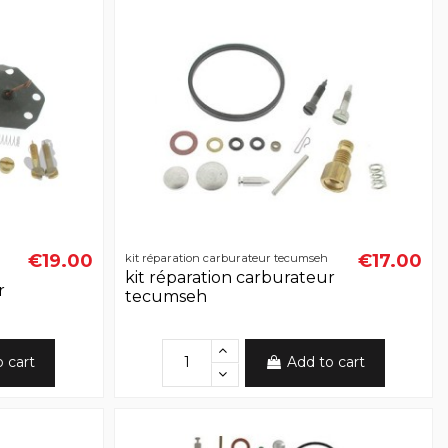
€19.00
€17.00
kit réparation carburateur tecumseh
kit réparation carburateur
r
tecumseh
o cart
Add to cart