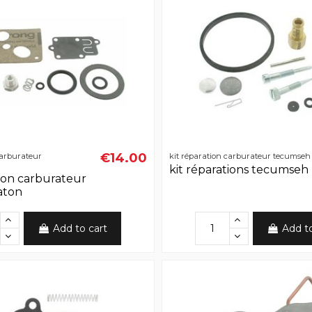
€14.00
carburateur
kit réparation carburateur tecumseh
kit réparations tecumseh
tion carburateur
aton
Add to cart
Add t