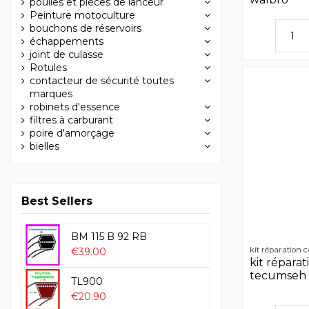
poulies et pièces de lanceur
Peinture motoculture
bouchons de réservoirs
échappements
joint de culasse
Rotules
contacteur de sécurité toutes
marques
robinets d'essence
filtres à carburant
poire d'amorçage
bielles
Best Sellers
BM 115 B 92 RB
kit réparation
€39.00
kit répara
tecumseh
TL900
€20.90