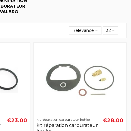
 RÉPARATION
RBURATEUR
WALBRO
Relevance
32
€23.00
€28.00
kit réparation carburateur kohler
r
kit réparation carburateur
kohler