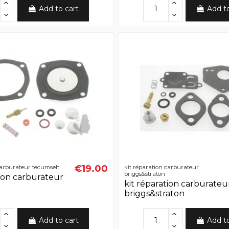
Add to cart
Add t
€19.00
 carburateur tecumseh
kit réparation carburateur
briggs&straton
tion carburateur
kit réparation carburateu
briggs&straton
Add to cart
Add t