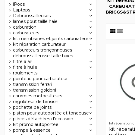
KIT RÉPARA
iPods
CARBURAT
Laptops
BRIGGS&ST
Debroussailleuses
lames pout taille haie
carburation
carburateurs
kit membranes et joints carburateur
kit réparation carburateur
carburateurs tronçonneuses-
débroussailleusse-taille haies
filtre à air
filtre à huile
roulements
pointeau pour carburateur
transmission ferrari
transmission goldoni
courroies motoculteurs
régulateur de tension
pochette de joints
piston pour autoportée et tondeuse
pièces détachées d'occasion
kit réparation 
kit promo autoportée
kit répara
pompe à essence
walbro