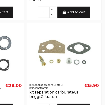
o cart
Add to cart
€28.00
€15.90
kit réparation carburateur
briggs&straton
r
kit réparation carburateur
briggs&straton