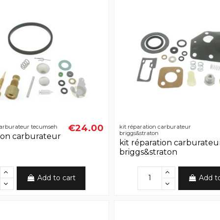
€24.00
 carburateur tecumseh
kit réparation carburateur
briggs&straton
tion carburateur
kit réparation carburateu
briggs&straton
Add to cart
Add t