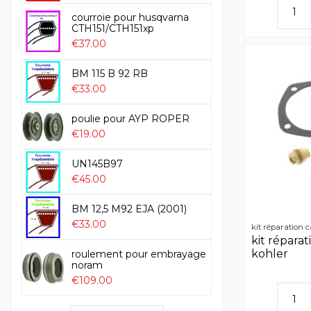
courroie pour husqvarna
CTH151/CTH151xp
€37.00
BM 115 B 92 RB
€33.00
poulie pour AYP ROPER
€19.00
UN145B97
€45.00
BM 12,5 M92 EJA (2001)
€33.00
kit réparation
kit répara
kohler
roulement pour embrayage
noram
€109.00