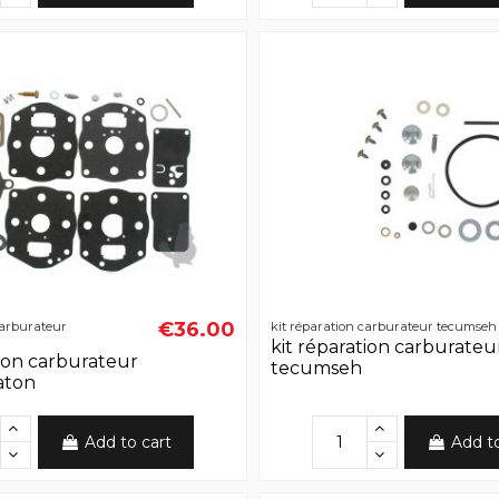
€36.00
carburateur
kit réparation carburateur tecumseh
kit réparation carburateu
tion carburateur
tecumseh
aton
Add to cart
Add t