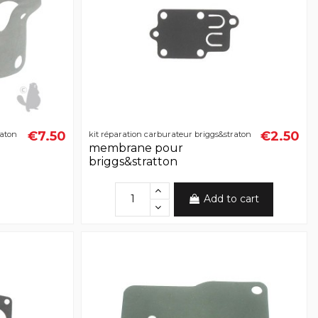
€7.50
€2.50
raton
kit réparation carburateur briggs&straton
membrane pour
briggs&stratton
Add to cart