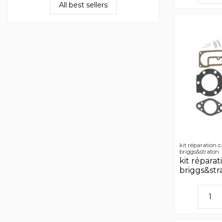
All best sellers
kit réparation 
briggs&straton
kit répara
briggs&str