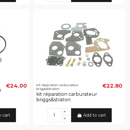
€24.00
€22.80
kit réparation carburateur
briggs&straton
r
kit réparation carburateur
briggs&straton
o cart
Add to cart