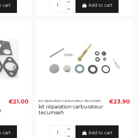
o cart
Add to cart
€21.00
€23.90
kit réparation carburateur tecumseh
kit réparation carburateur
r
tecumseh
o cart
Add to cart