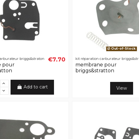
Out-of-Stock
€7.70
carburateur briggs&straton
kit réparation carburateur briggs&st
 pour
membrane pour
atton
briggs&stratton
Add to cart
View