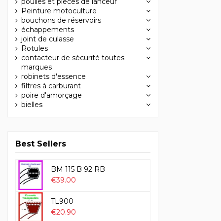
poulies et pièces de lanceur
Peinture motoculture
bouchons de réservoirs
échappements
joint de culasse
Rotules
contacteur de sécurité toutes
marques
robinets d'essence
filtres à carburant
poire d'amorçage
bielles
Best Sellers
BM 115 B 92 RB
€39.00
TL900
€20.90