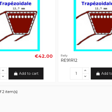
€42.00
Rally
RE91R12
Add to cart
Add t
f 2 item(s)