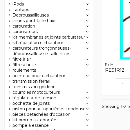
iPods
Laptops
Debroussailleuses
lames pout taille haie
carburation
carburateurs
kit membranes et joints carburateur
kit réparation carburateur
carburateurs tronçonneuses-
débroussailleusse-taille haies
filtre à air
filtre à huile
Rally
RE91R12
roulements
pointeau pour carburateur
transmission ferrari
transmission goldoni
courroies motoculteurs
régulateur de tension
pochette de joints
Showing 1-2 o
piston pour autoportée et tondeuse
pièces détachées d'occasion
kit promo autoportée
pompe à essence