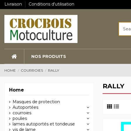
Livraison
Conditions d'utilisation
NOS PRODUITS
HOME
COURROIES
RALLY
RALLY
Home
Masques de protection
Autoportées
courroies
poulies
lames autoportés et tondeuse
vis de lame