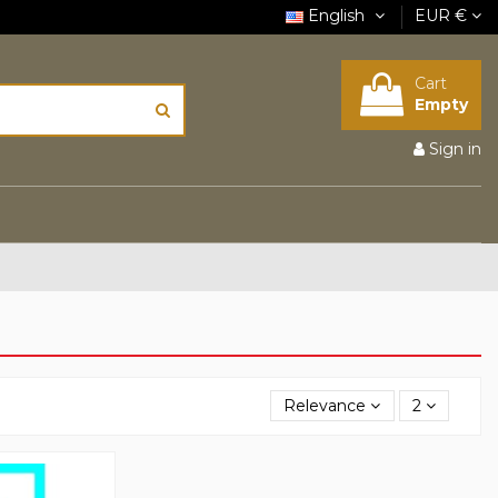
English
EUR €
Cart
Empty
Sign in
Relevance
2