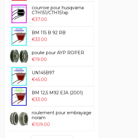
courroie pour husqvarna
CTH151/CTH151xp
€37.00
BM 115 B 92 RB
€33.00
poulie pour AYP ROPER
€19.00
UN145B97
€45.00
BM 12,5 M92 EJA (2001)
€33.00
roulement pour embrayage
noram
€109.00