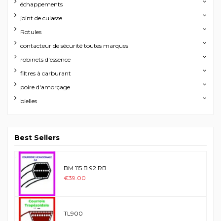
échappements
joint de culasse
Rotules
contacteur de sécurité toutes marques
robinets d'essence
filtres à carburant
poire d'amorçage
bielles
Best Sellers
BM 115 B 92 RB
€39.00
TL900