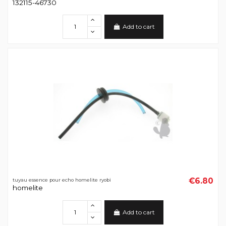
132115-46730
Add to cart
€6.80
tuyau essence pour echo homelite ryobi
homelite
Add to cart