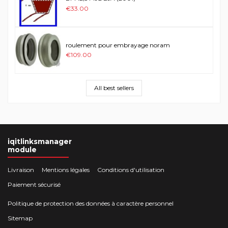
€33.00
roulement pour embrayage noram
€109.00
All best sellers
iqitlinksmanager
module
Livraison
Mentions légales
Conditions d'utilisation
Paiement sécurisé
Politique de protection des données à caractère personnel
Sitemap