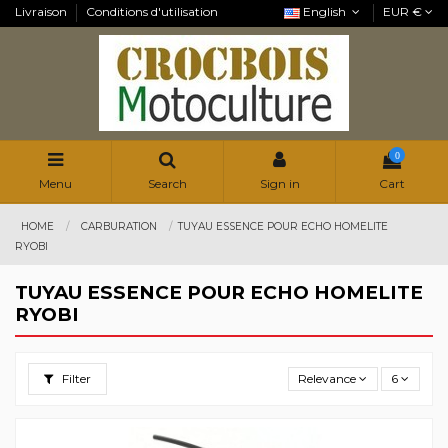
Livraison
Conditions d'utilisation
English
EUR €
0
Menu
Search
Sign in
Cart
HOME
CARBURATION
TUYAU ESSENCE POUR ECHO HOMELITE
RYOBI
TUYAU ESSENCE POUR ECHO HOMELITE
RYOBI
Filter
Relevance
6