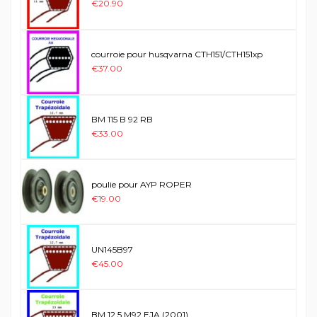
€20.90
courroie pour husqvarna CTH151/CTH151xp
€37.00
BM 115 B 92 RB
€33.00
poulie pour AYP ROPER
€19.00
UN145B97
€45.00
BM 12,5 M92 EJA (2001)