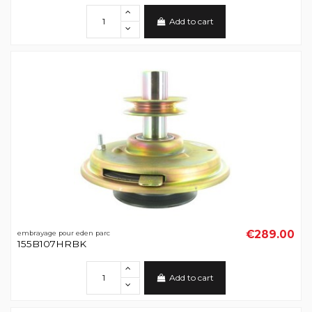
Add to cart
€289.00
embrayage pour eden parc
155B107HRBK
Add to cart