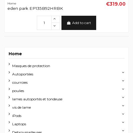
€319.00
Home
eden park EP135B92HRBK
Add to cart
Home
Masques de protection
Autoportées
courroies
poulies
lames autoportés et tondeuse
vis de lame
iPods
Laptops
Debroussailleuses