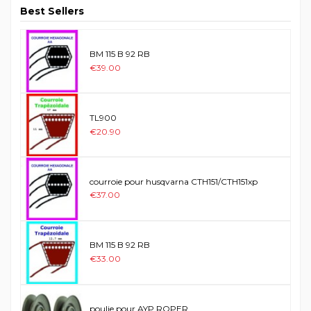
Best Sellers
BM 115 B 92 RB
€39.00
TL900
€20.90
courroie pour husqvarna CTH151/CTH151xp
€37.00
BM 115 B 92 RB
€33.00
poulie pour AYP ROPER