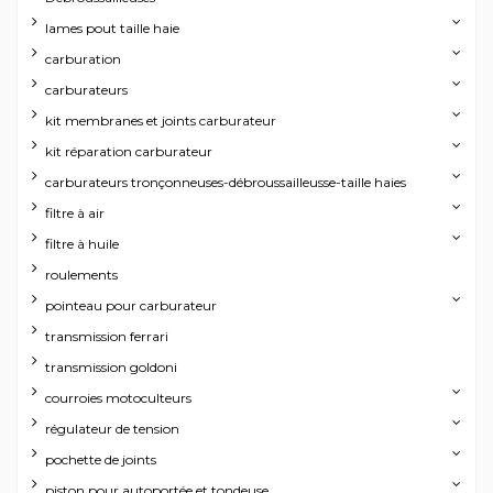
lames pout taille haie
carburation
carburateurs
kit membranes et joints carburateur
kit réparation carburateur
carburateurs tronçonneuses-débroussailleusse-taille haies
filtre à air
filtre à huile
roulements
pointeau pour carburateur
transmission ferrari
transmission goldoni
courroies motoculteurs
régulateur de tension
pochette de joints
piston pour autoportée et tondeuse