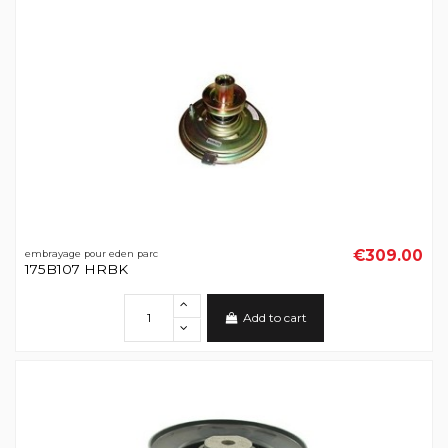
€309.00
embrayage pour eden parc
175B107 HRBK
Add to cart