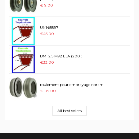
€19.00
UN145B97
€45.00
BM 12,5 M92 EJA (2001)
€33.00
roulement pour embrayage noram
€109.00
All best sellers