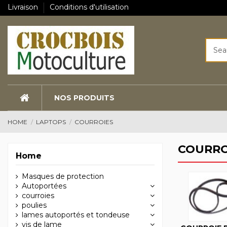
Livraison
Conditions d'utilisation
NOS PRODUITS
HOME
LAPTOPS
COURROIES
COURRO
Home
Masques de protection
Autoportées
courroies
poulies
lames autoportés et tondeuse
vis de lame