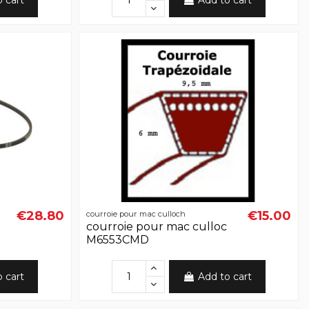
o cart
Add to cart
€28.80
€15.00
courroie pour mac culloch
courroie pour mac culloc
M6553CMD
o cart
Add to cart