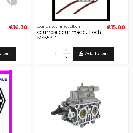
€16.30
€15.00
courroie pour mac culloch
courroie pour mac culloch
M5553D
o cart
Add to cart