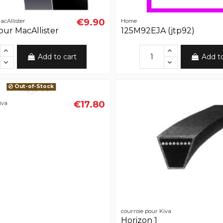
€9.90
acAllister
Home
our MacAllister
125M92EJA (jtp92)
Add to cart
Add t
Out-of-Stock
€17.80
iva
courroie pour Kiva
Horizon 1