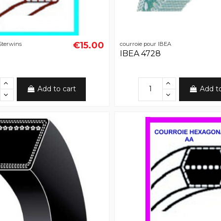
€15.00
Sterwins
courroie pour IBEA
IBEA 4728
Add to cart
Add t