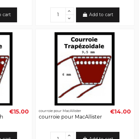
o cart
Add to cart
€15.00
€14.00
courroie pour MacAllister
ch
courroie pour MacAllister