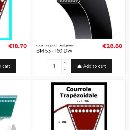
€18.70
€28.80
courroie pour bestgreen
BM 53 - 160 DW
o cart
Add to cart