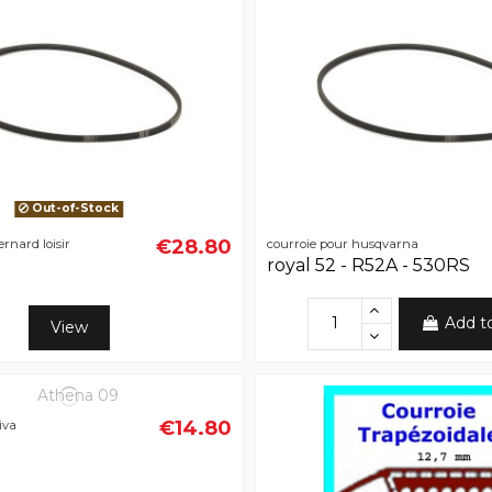
Out-of-Stock
€28.80
rnard loisir
courroie pour husqvarna
royal 52 - R52A - 530RS
Add t
View
€14.80
iva