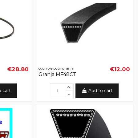
€28.80
€12.00
courroie pour granja
Granja MF48CT
o cart
Add to cart