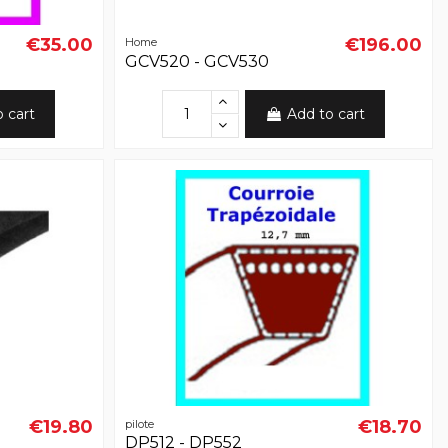
€35.00
€196.00
Home
GCV520 - GCV530
o cart
Add to cart
€19.80
€18.70
pilote
DP512 - DP552