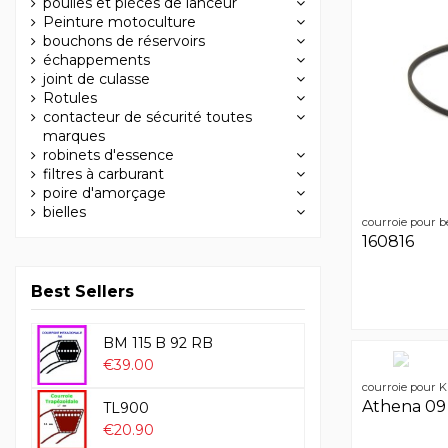
poulies et pièces de lanceur
Peinture motoculture
bouchons de réservoirs
échappements
joint de culasse
Rotules
contacteur de sécurité toutes
marques
robinets d'essence
filtres à carburant
poire d'amorçage
bielles
courroie pour be
160816
Best Sellers
BM 115 B 92 RB
€39.00
courroie pour K
Athena 09
TL900
€20.90