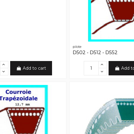
pilote
D502 - D512 - D552
Add to cart
Add t