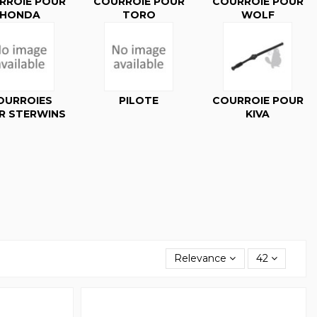
RROIE POUR
COURROIE POUR
COURROIE POUR
HONDA
TORO
WOLF
OURROIES
PILOTE
COURROIE POUR
R STERWINS
KIVA
Relevance
42