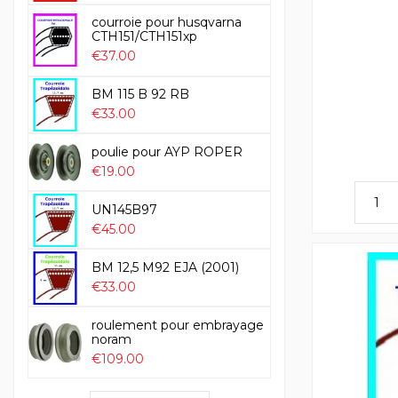
courroie pour husqvarna
CTH151/CTH151xp
€37.00
BM 115 B 92 RB
€33.00
poulie pour AYP ROPER
€19.00
UN145B97
€45.00
BM 12,5 M92 EJA (2001)
€33.00
roulement pour embrayage
noram
€109.00