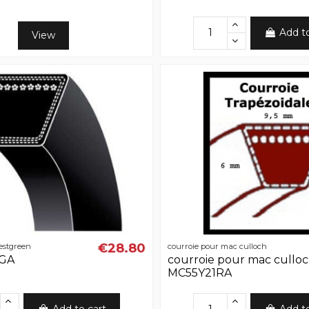
Add t
View
€28.80
estgreen
courroie pour mac culloch
GA
courroie pour mac cullo
MC55Y21RA