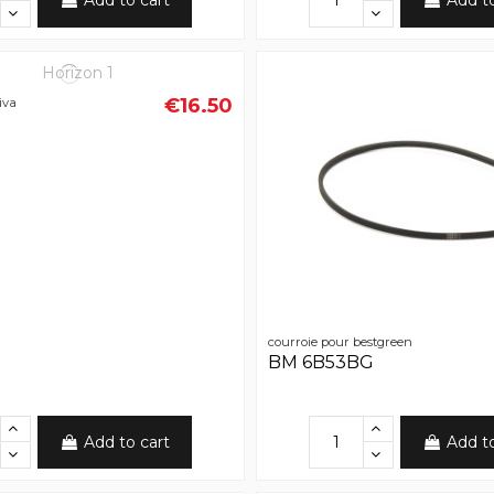
Add to cart
Add t
€16.50
iva
courroie pour bestgreen
BM 6B53BG
Add to cart
Add t