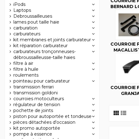
COURROIE 
iPods
BERNARD LO
Laptops
Debroussailleuses
lames pout taille haie
carburation
carburateurs
kit membranes et joints carburateur
COURROIE 
kit réparation carburateur
MACALLIS
carburateurs tronçonneuses-
débroussailleusse-taille haies
filtre à air
filtre à huile
roulements
pointeau pour carburateur
transmission ferrari
COURROIE 
transmission goldoni
GRANJ
courroies motoculteurs
régulateur de tension
pochette de joints
piston pour autoportée et tondeuse
pièces détachées d'occasion
kit promo autoportée
pompe à essence