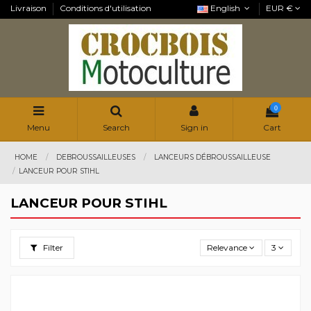
Livraison
Conditions d'utilisation
English
EUR €
0
Menu
Search
Sign in
Cart
HOME
DEBROUSSAILLEUSES
LANCEURS DÉBROUSSAILLEUSE
LANCEUR POUR STIHL
LANCEUR POUR STIHL
Filter
Relevance
3