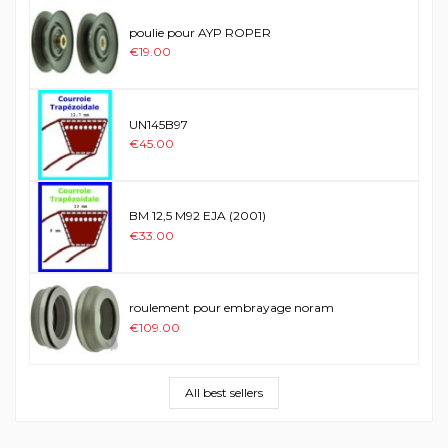
poulie pour AYP ROPER
€19.00
UN145B97
€45.00
BM 12,5 M92 EJA (2001)
€33.00
roulement pour embrayage noram
€109.00
All best sellers