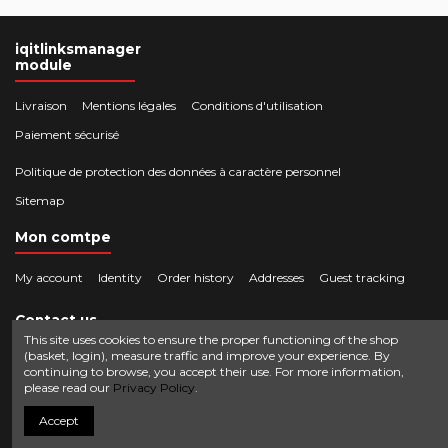
iqitlinksmanager
module
Livraison
Mentions légales
Conditions d'utilisation
Paiement sécurisé
Politique de protection des données à caractère personnel
Sitemap
Mon comtpe
My account
Identity
Order history
Addresses
Guest tracking
Contact us
This site uses cookies to ensure the proper functioning of the shop
(basket, login), measure traffic and improve your experience. By
Crocbois-motoculture.com
continuing to browse, you accept their use. For more information,
0624436257
50 route de Villefort 48800 Pied-de-Borne
please read our
Privacy Policy
.
contact@crocbois-motoculture.com
Accept