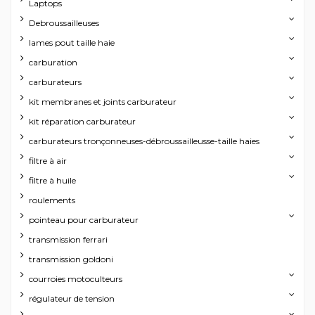
Laptops
Debroussailleuses
lames pout taille haie
carburation
carburateurs
kit membranes et joints carburateur
kit réparation carburateur
carburateurs tronçonneuses-débroussailleusse-taille haies
filtre à air
filtre à huile
roulements
pointeau pour carburateur
transmission ferrari
transmission goldoni
courroies motoculteurs
régulateur de tension