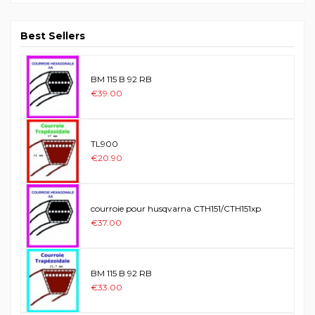
Best Sellers
BM 115 B 92 RB
€39.00
TL900
€20.90
courroie pour husqvarna CTH151/CTH151xp
€37.00
BM 115 B 92 RB
€33.00