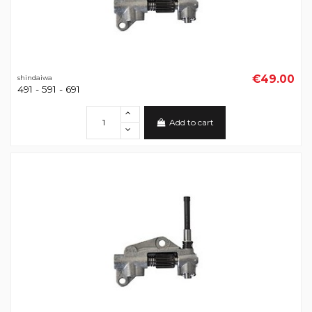
€49.00
shindaiwa
491 - 591 - 691
Add to cart