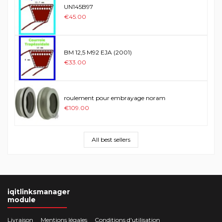
UN145B97
€45.00
BM 12,5 M92 EJA (2001)
€33.00
roulement pour embrayage noram
€109.00
All best sellers
iqitlinksmanager
module
Livraison
Mentions légales
Conditions d'utilisation