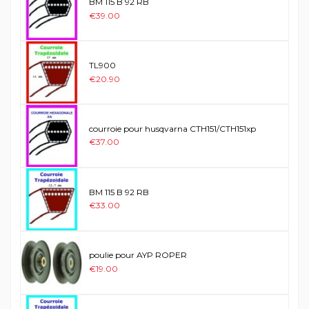
BM 115 B 92 RB
€39.00
TL900
€20.90
courroie pour husqvarna CTH151/CTH151xp
€37.00
BM 115 B 92 RB
€33.00
poulie pour AYP ROPER
€19.00