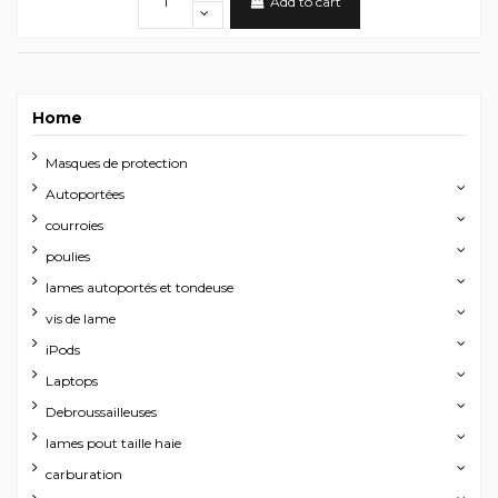
Add to cart
Home
Masques de protection
Autoportées
courroies
poulies
lames autoportés et tondeuse
vis de lame
iPods
Laptops
Debroussailleuses
lames pout taille haie
carburation