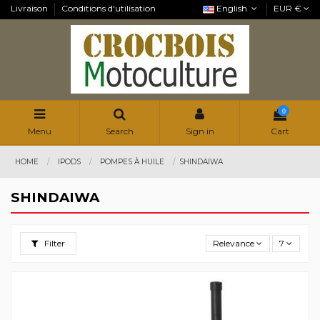
Livraison
Conditions d'utilisation
English
EUR €
0
Menu
Search
Sign in
Cart
HOME
IPODS
POMPES À HUILE
SHINDAIWA
SHINDAIWA
Filter
Relevance
7