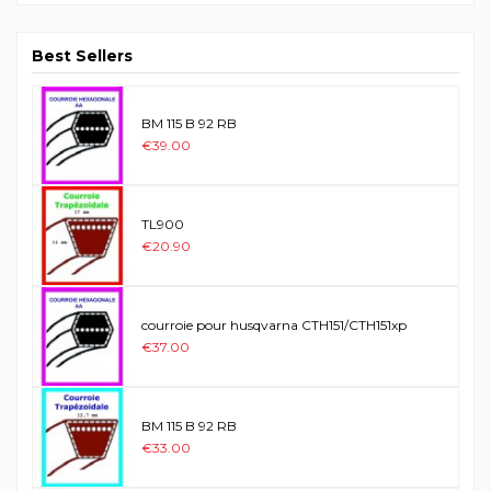
Best Sellers
BM 115 B 92 RB
€39.00
TL900
€20.90
courroie pour husqvarna CTH151/CTH151xp
€37.00
BM 115 B 92 RB
€33.00