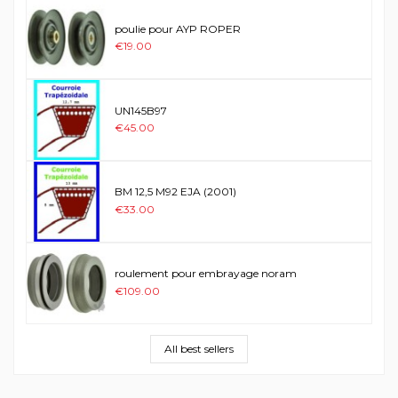
poulie pour AYP ROPER
€19.00
UN145B97
€45.00
BM 12,5 M92 EJA (2001)
€33.00
roulement pour embrayage noram
€109.00
All best sellers