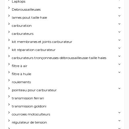
Laptops
Debroussailleuses
lames pout taille haie
carburation
carburateurs
kit membranes et joints carburateur
kit réparation carburateur
carburateurs tronçonneuses-débroussailleusse-taille haies
filtre à air
filtre à huile
roulements
pointeau pour carburateur
transmission ferrari
transmission goldoni
courroies motoculteurs
régulateur de tension