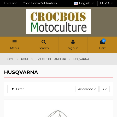
Livraison
Conditions d'utilisation
English
EUR €
0
Menu
Search
Sign in
Cart
HOME
POULIES ET PIÈCES DE LANCEUR
HUSQVARNA
HUSQVARNA
Filter
Relevance
3