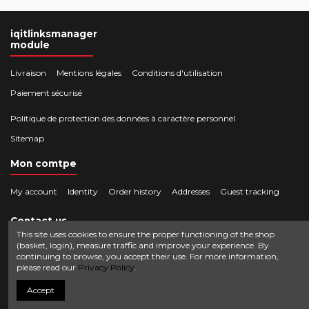
iqitlinksmanager
module
Livraison
Mentions légales
Conditions d'utilisation
Paiement sécurisé
Politique de protection des données à caractère personnel
Sitemap
Mon comtpe
My account
Identity
Order history
Addresses
Guest tracking
Contact us
This site uses cookies to ensure the proper functioning of the shop
(basket, login), measure traffic and improve your experience. By
Crocbois-motoculture.com
continuing to browse, you accept their use. For more information,
0624436257
50 route de Villefort 48800 Pied-de-Borne
please read our
Privacy Policy
.
contact@crocbois-motoculture.com
Accept