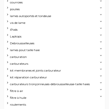
courroies
poulies
lames autoportés et tondeuse
vis de lame
iPods
Laptops
Debroussailleuses
lames pout taille haie
carburation
carburateurs
kit membranes et joints carburateur
kit réparation carburateur
carburateurs tronçonneuses-débroussailleusse-taille haies
filtre à air
filtre à huile
roulements