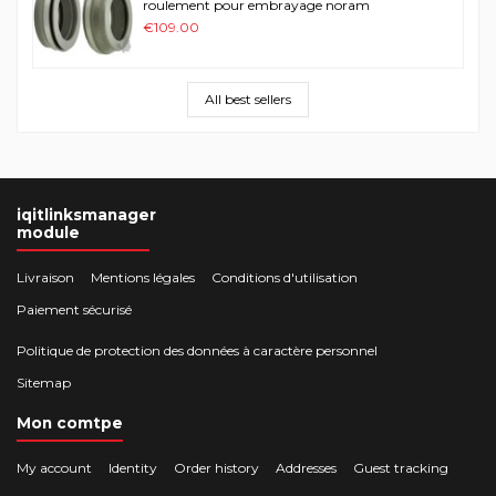
roulement pour embrayage noram
€109.00
All best sellers
iqitlinksmanager
module
Livraison
Mentions légales
Conditions d'utilisation
Paiement sécurisé
Politique de protection des données à caractère personnel
Sitemap
Mon comtpe
My account
Identity
Order history
Addresses
Guest tracking