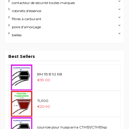
contacteur de sécurité toutes marques
robinets d'essence
filtres à carburant
poire d'amorçage
bielles
Best Sellers
BM 115 B 92 RB
€39.00
TL900
€20.90
courroie pour husqvarna CTH151/CTH151xp