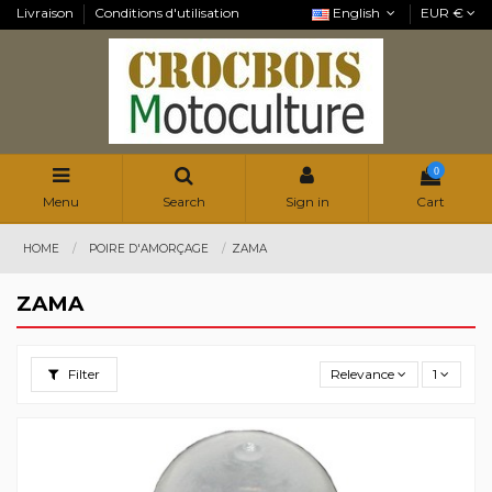
Livraison
Conditions d'utilisation
English
EUR €
0
Menu
Search
Sign in
Cart
HOME
POIRE D'AMORÇAGE
ZAMA
ZAMA
Filter
Relevance
1