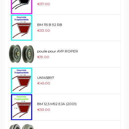
€37.00
BM 115 B 92 RB
€33.00
poulie pour AYP ROPER
€19.00
UN145B97
€45.00
BM 12,5 M92 EJA (2001)
€33.00