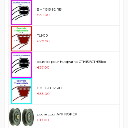
BM 115 B 92 RB
€39.00
TL900
€20.90
courroie pour husqvarna CTH151/CTH151xp
€37.00
BM 115 B 92 RB
€33.00
poulie pour AYP ROPER
€19.00