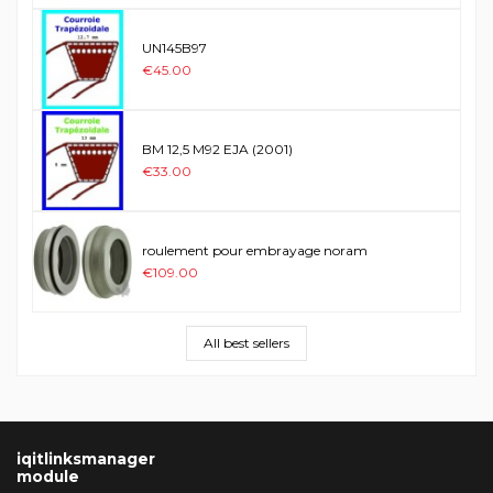
UN145B97
€45.00
BM 12,5 M92 EJA (2001)
€33.00
roulement pour embrayage noram
€109.00
All best sellers
iqitlinksmanager
module