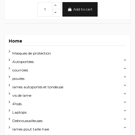
Add to cart
Home
Masques de protection
Autoportées
courroies
poulies
lames autoportés et tondeuse
vis de lame
iPods
Laptops
Debroussailleuses
lames pout taille haie