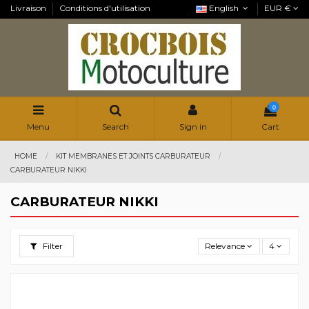
Livraison
Conditions d'utilisation
English
EUR €
0
Menu
Search
Sign in
Cart
HOME
KIT MEMBRANES ET JOINTS CARBURATEUR
CARBURATEUR NIKKI
CARBURATEUR NIKKI
Filter
Relevance
4