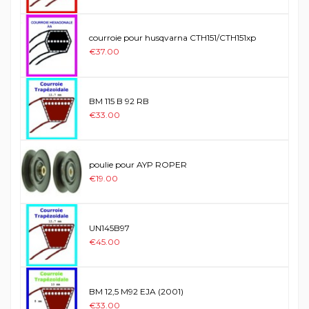
courroie pour husqvarna CTH151/CTH151xp
€37.00
BM 115 B 92 RB
€33.00
poulie pour AYP ROPER
€19.00
UN145B97
€45.00
BM 12,5 M92 EJA (2001)
€33.00