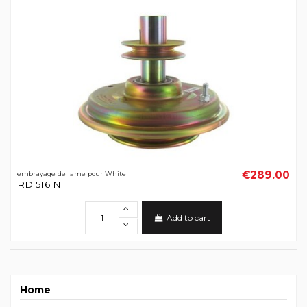
€289.00
embrayage de lame pour White
RD 516 N
Add to cart
Home