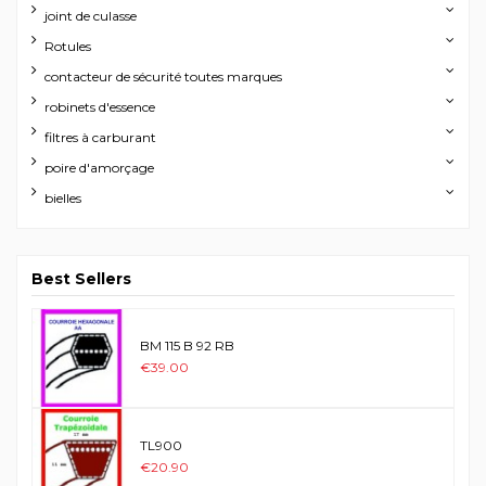
joint de culasse
Rotules
contacteur de sécurité toutes marques
robinets d'essence
filtres à carburant
poire d'amorçage
bielles
Best Sellers
BM 115 B 92 RB
€39.00
TL900
€20.90