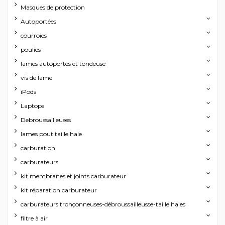
Masques de protection
Autoportées
courroies
poulies
lames autoportés et tondeuse
vis de lame
iPods
Laptops
Debroussailleuses
lames pout taille haie
carburation
carburateurs
kit membranes et joints carburateur
kit réparation carburateur
carburateurs tronçonneuses-débroussailleusse-taille haies
filtre à air