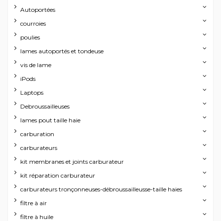
Autoportées
courroies
poulies
lames autoportés et tondeuse
vis de lame
iPods
Laptops
Debroussailleuses
lames pout taille haie
carburation
carburateurs
kit membranes et joints carburateur
kit réparation carburateur
carburateurs tronçonneuses-débroussailleusse-taille haies
filtre à air
filtre à huile