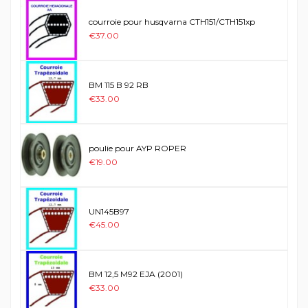
courroie pour husqvarna CTH151/CTH151xp
€37.00
BM 115 B 92 RB
€33.00
poulie pour AYP ROPER
€19.00
UN145B97
€45.00
BM 12,5 M92 EJA (2001)
€33.00