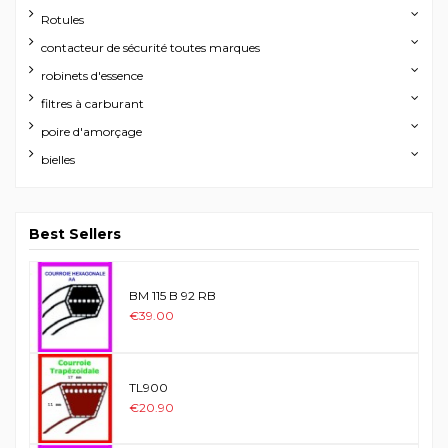
Rotules
contacteur de sécurité toutes marques
robinets d'essence
filtres à carburant
poire d'amorçage
bielles
Best Sellers
BM 115 B 92 RB
€39.00
TL900
€20.90