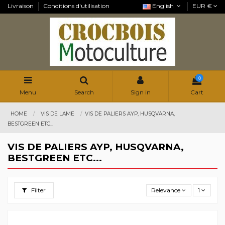
Livraison
Conditions d'utilisation
English
EUR €
0
Menu
Search
Sign in
Cart
HOME
VIS DE LAME
VIS DE PALIERS AYP, HUSQVARNA,
BESTGREEN ETC...
VIS DE PALIERS AYP, HUSQVARNA,
BESTGREEN ETC...
Filter
Relevance
1