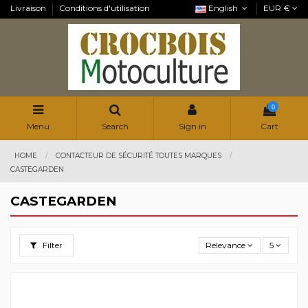
Livraison
Conditions d'utilisation
English
EUR €
0
Menu
Search
Sign in
Cart
HOME
CONTACTEUR DE SÉCURITÉ TOUTES MARQUES
CASTEGARDEN
CASTEGARDEN
Filter
Relevance
5