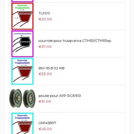
TL900
€20.90
courroie pour husqvarna CTH151/CTH151xp
€37.00
BM 115 B 92 RB
€33.00
poulie pour AYP ROPER
€19.00
UN145B97
€45.00