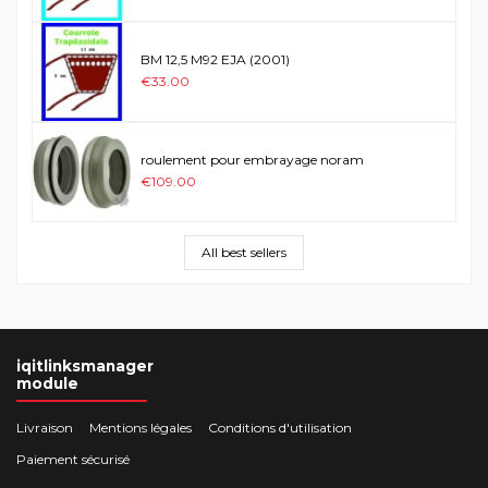
BM 12,5 M92 EJA (2001)
€33.00
roulement pour embrayage noram
€109.00
All best sellers
iqitlinksmanager
module
Livraison
Mentions légales
Conditions d'utilisation
Paiement sécurisé