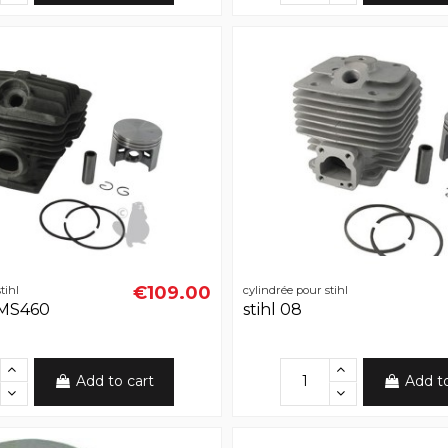
€109.00
tihl
cylindrée pour stihl
- MS460
stihl 08
Add to cart
Add t