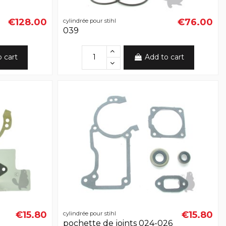
€128.00
€76.00
cylindrée pour stihl
039
o cart
Add to cart
€15.80
€15.80
cylindrée pour stihl
0
pochette de joints 024-026