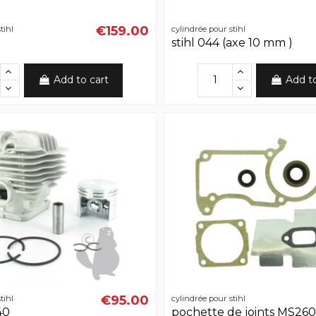
€159.00
tihl
cylindrée pour stihl
stihl 044 (axe 10 mm )
Add to cart
Add t
€95.00
tihl
cylindrée pour stihl
40
pochette de joints MS26