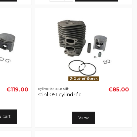
Out-of-Stock
€119.00
€85.00
cylindrée pour stihl
stihl 051 cylindrée
o cart
View