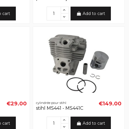
o cart
Add to cart
€29.00
€149.00
cylindrée pour stihl
stihl MS441 - MS441C
o cart
Add to cart