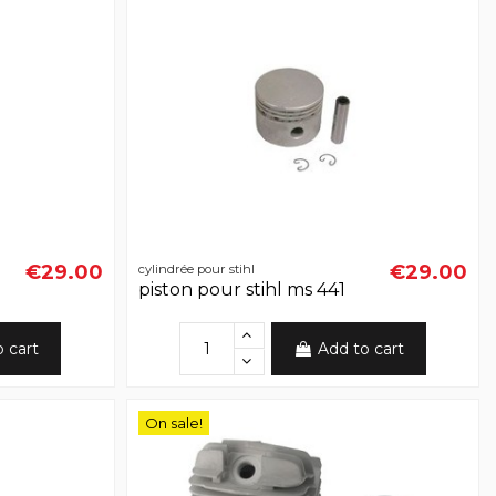
€29.00
€29.00
cylindrée pour stihl
piston pour stihl ms 441
o cart
Add to cart
On sale!