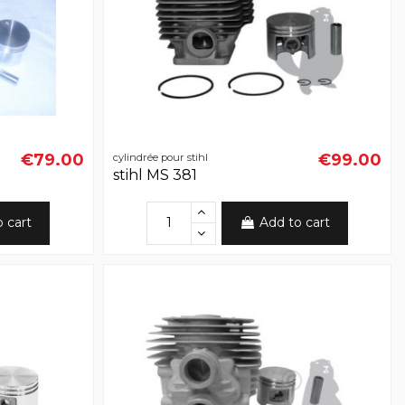
€79.00
€99.00
cylindrée pour stihl
stihl MS 381
o cart
Add to cart