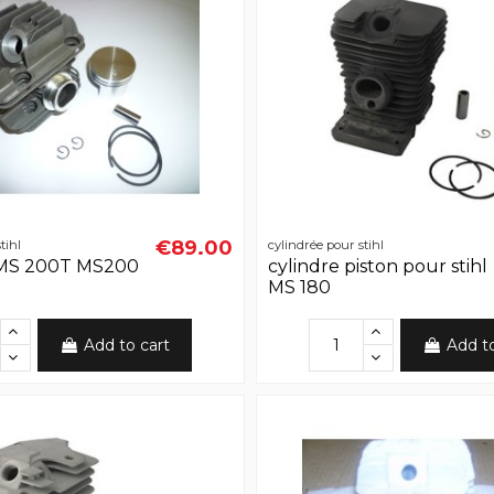
€89.00
tihl
cylindrée pour stihl
 MS 200T MS200
cylindre piston pour stihl
MS 180
Add to cart
Add t