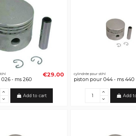
€29.00
tihl
cylindrée pour stihl
n 026 - ms 260
piston pour 044 - ms 440
Add to cart
Add t