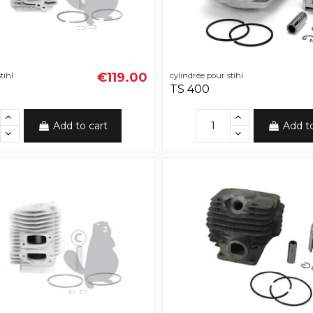
€119.00
tihl
cylindrée pour stihl
TS 400
Add to cart
Add t