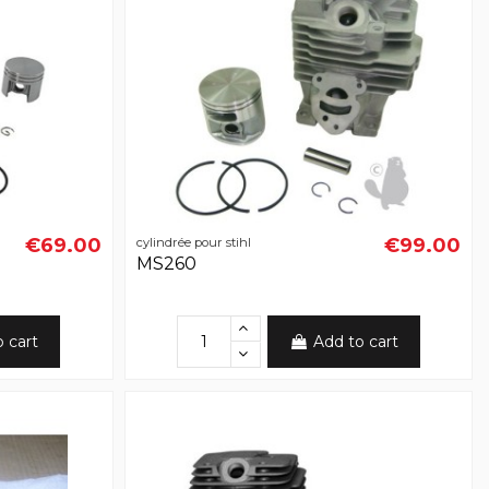
€69.00
€99.00
cylindrée pour stihl
MS260
o cart
Add to cart