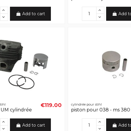
Add to cart
Add t
€119.00
tihl
cylindrée pour stihl
UM cylindrée
piston pour 038 - ms 380
Add to cart
Add t