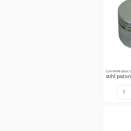
cylindrée pour s
stihl pisto