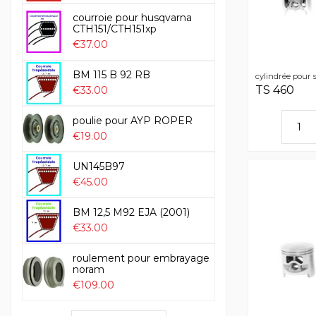
courroie pour husqvarna
CTH151/CTH151xp
€37.00
BM 115 B 92 RB
cylindrée pour s
TS 460
€33.00
poulie pour AYP ROPER
€19.00
UN145B97
€45.00
BM 12,5 M92 EJA (2001)
€33.00
roulement pour embrayage
noram
€109.00