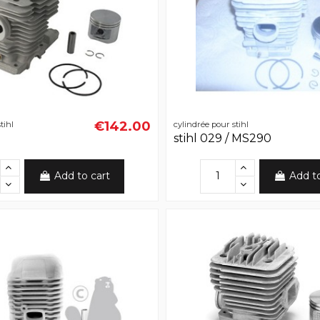
€142.00
tihl
cylindrée pour stihl
stihl 029 / MS290
Add to cart
Add t