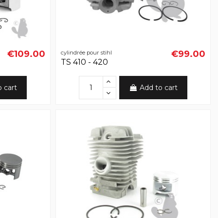
€109.00
€99.00
cylindrée pour stihl
TS 410 - 420
o cart
Add to cart