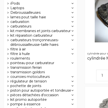
iPods
Laptops
Debroussailleuses
lames pout taille haie
carburation
carburateurs
kit membranes et joints carburateur
kit réparation carburateur
carburateurs tronçonneuses-
débroussailleusse-taille haies
filtre à air
filtre à huile
cylindrée pour s
cylindrée
roulements
pointeau pour carburateur
transmission ferrari
transmission goldoni
courroies motoculteurs
régulateur de tension
pochette de joints
piston pour autoportée et tondeuse
pièces détachées d'occasion
kit promo autoportée
pompe à essence