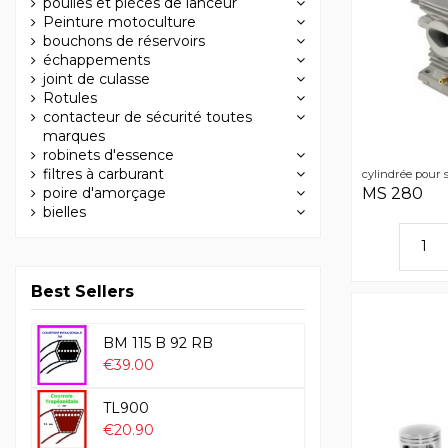
poulies et pièces de lanceur
Peinture motoculture
bouchons de réservoirs
échappements
joint de culasse
Rotules
contacteur de sécurité toutes
marques
robinets d'essence
filtres à carburant
cylindrée pour s
poire d'amorçage
MS 280
bielles
Best Sellers
BM 115 B 92 RB
€39.00
TL900
€20.90