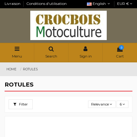
Livraison
Conditions d'utilisation
English
EUR €
0
Menu
Search
Sign in
Cart
HOME
ROTULES
ROTULES
Filter
Relevance
6