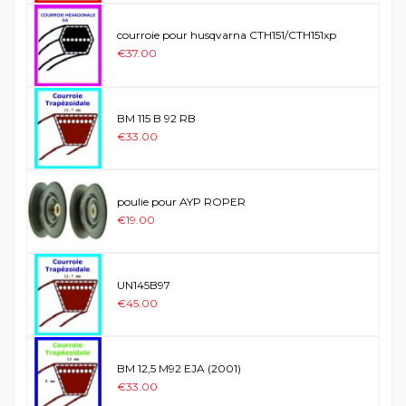
courroie pour husqvarna CTH151/CTH151xp
€37.00
BM 115 B 92 RB
€33.00
poulie pour AYP ROPER
€19.00
UN145B97
€45.00
BM 12,5 M92 EJA (2001)
€33.00