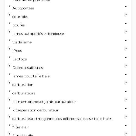
Autoportées
courroies
poulies
lames autoportés et tondeuse
vis de lame
iPods
Laptops
Debroussailleuses
lames pout taille haie
carburation
carburateurs
kit membranes et joints carburateur
kit réparation carburateur
carburateurs tronçonneuses-débroussailleusse-taille haies
filtre à air
filtre à huile