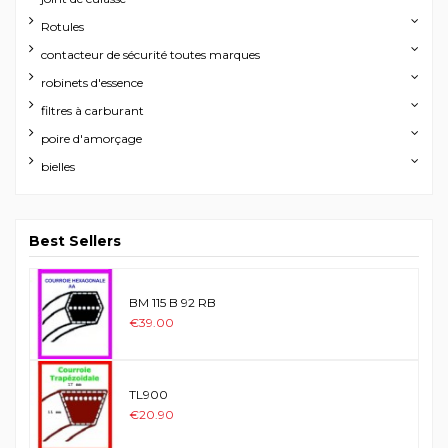
Rotules
contacteur de sécurité toutes marques
robinets d'essence
filtres à carburant
poire d'amorçage
bielles
Best Sellers
BM 115 B 92 RB
€39.00
TL900
€20.90